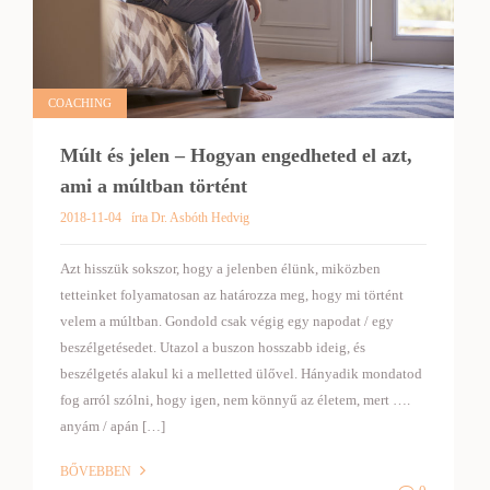
COACHING
Múlt és jelen – Hogyan engedheted el azt,
ami a múltban történt
2018-11-04
írta Dr. Asbóth Hedvig
Azt hisszük sokszor, hogy a jelenben élünk, miközben
tetteinket folyamatosan az határozza meg, hogy mi történt
velem a múltban. Gondold csak végig egy napodat / egy
beszélgetésedet. Utazol a buszon hosszabb ideig, és
beszélgetés alakul ki a melletted ülővel. Hányadik mondatod
fog arról szólni, hogy igen, nem könnyű az életem, mert ….
anyám / apán […]
BŐVEBBEN