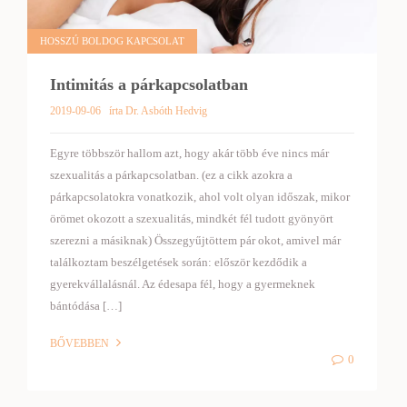
HOSSZÚ BOLDOG KAPCSOLAT
Intimitás a párkapcsolatban
2019-09-06
írta Dr. Asbóth Hedvig
Egyre többször hallom azt, hogy akár több éve nincs már
szexualitás a párkapcsolatban. (ez a cikk azokra a
párkapcsolatokra vonatkozik, ahol volt olyan időszak, mikor
örömet okozott a szexualitás, mindkét fél tudott gyönyört
szerezni a másiknak) Összegyűjtöttem pár okot, amivel már
találkoztam beszélgetések során: először kezdődik a
gyerekvállalásnál. Az édesapa fél, hogy a gyermeknek
bántódása […]
BŐVEBBEN
0