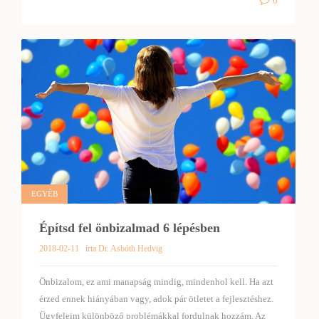
0
EGYÉB
Építsd fel önbizalmad 6 lépésben
2018-02-11
írta Dr. Asbóth Hedvig
Önbizalom, ez ami manapság mindig, mindenhol kell. Ha azt
érzed ennek hiányában vagy, adok pár ötletet a fejlesztéshez.
Ügyfeleim különböző problémákkal fordulnak hozzám. Az