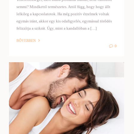
semmi? Mindkettő természetes. Attól függ, hogy hogy állt
lelkileg a kapcsolatotok. Ha még pozitív érzelmek voltak
egymás iránt, akkor egy kis odafigyelés, egymással törődés
felizzítja a szikrát. Úgy, mint a kandallóban a […]
BŐVEBBEN
0