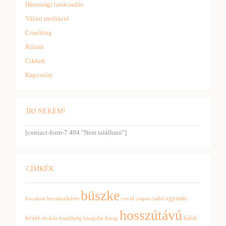
Házassági tanácsadás
Válási mediáció
Coaching
Rólam
Cikkek
Kapcsolat
ÍRJ NEKEM!
[contact-form-7 404 "Nem található"]
CÍMKÉK
büszke
egymás
bocsánat
bocsánatkérés
covid
csapat
csábít
hosszútávú
kezét
hálát
elvárás
feszültség
hangulat
harag