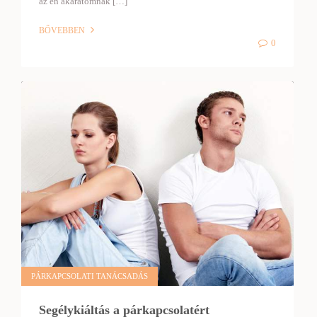
az én akaratomnak […]
BŐVEBBEN
0
PÁRKAPCSOLATI TANÁCSADÁS
Segélykiáltás a párkapcsolatért