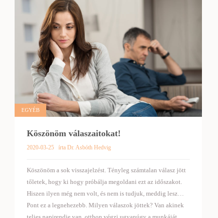
EGYÉB
Köszönöm válaszaitokat!
2020-03-25
írta Dr. Asbóth Hedvig
Köszönöm a sok visszajelzést. Tényleg számtalan válasz jött
tőletek, hogy ki hogy próbálja megoldani ezt az időszakot.
Hiszen ilyen még nem volt, és nem is tudjuk, meddig lesz…
Pont ez a legnehezebb. Milyen válaszok jöttek? Van akinek
teljes napirendje van, otthon végzi ugyanúgy a munkáját,