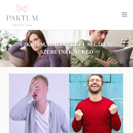
CIKKEIM, AMELYEKKEL SEGÍTENI
SZERETNÉK NEKED