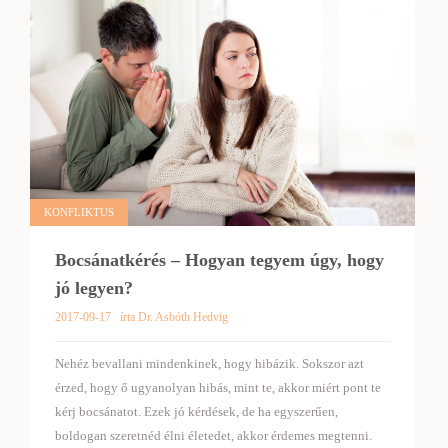
KONFLIKTUS
Bocsánatkérés – Hogyan tegyem úgy, hogy
jó legyen?
2017-09-17
írta Dr. Asbóth Hedvig
Nehéz bevallani mindenkinek, hogy hibázik. Sokszor azt
érzed, hogy ő ugyanolyan hibás, mint te, akkor miért pont te
kérj bocsánatot. Ezek jó kérdések, de ha egyszerűen,
boldogan szeretnéd élni életedet, akkor érdemes megtenni.