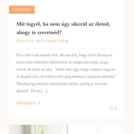
COACHING
Mit tegyél, ha nem úgy sikerül az életed,
ahogy te szeretnéd?
2018-01-14
írta Dr. Asbóth Hedvig
Ez a cikk csak annak szól, aki azt érzi, hogy élete bizonyos
része nem működik tökéletesen, és maga sem tudja, hogy
ennek mi lehet az oka. Voltál már úgy, hogy valamit nagyon
el akartál érni, de hiába tettél meg mindent, mégsem sikerült?
Mindig ugyanolyan típusú párt találsz, pedig te ezt nem
akarod? De az […]
BŐVEBBEN
0