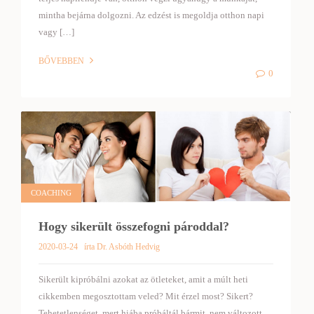
mintha bejárna dolgozni. Az edzést is megoldja otthon napi
vagy […]
BŐVEBBEN
0
COACHING
Hogy sikerült összefogni pároddal?
2020-03-24
írta Dr. Asbóth Hedvig
Sikerült kipróbálni azokat az ötleteket, amit a múlt heti
cikkemben megosztottam veled? Mit érzel most? Sikert?
Tehetetlenséget, mert hiába próbáltál bármit, nem változott