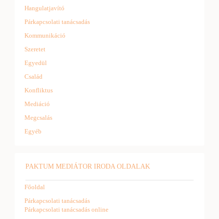
Hangulatjavító
Párkapcsolati tanácsadás
Kommunikáció
Szeretet
Egyedül
Család
Konfliktus
Mediáció
Megcsalás
Egyéb
PAKTUM MEDIÁTOR IRODA OLDALAK
Főoldal
Párkapcsolati tanácsadás
Párkapcsolati tanácsadás online