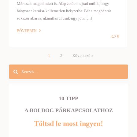
Már csak magad miatt is. Alapvetően rajtad múlik, hogy
hányszor kerülsz kellemetlen helyzetbe. Bár a megbántás
sokszor akarva, akaratlanul csak úgy jön. […]
BŐVEBBEN
0
1
2
Következő »
10 TIPP
A BOLDOG PÁRKAPCSOLATHOZ
Töltsd le most ingyen!