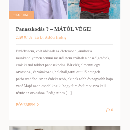
COACHING
Panaszkodás ? – MÁTÓL VÉGE!
2020-07-09
írta Dr. Asbóth Hedvig
Emlékszem, volt időszak az életemben, amikor a
munkahelyemen semmi másról nem szóltak a beszélgetések,
csak ki tud többet panaszkodni. Bár elég elmenni egy
orvoshoz , és várakozni, belehallgatni ott ülő betegek
párbeszédébe. Az az érdekesebb, akinek több és nagyobb baja
van! Majd azon csodálkozik, hogy újra és újra vissza kell
térnie az orvoshoz. Pedig nincs […]
BŐVEBBEN
0