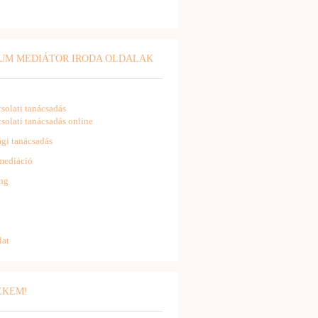
UM MEDIÁTOR IRODA OLDALAK
l
solati tanácsadás
solati tanácsadás online
gi tanácsadás
mediáció
ng
lat
NEKEM!