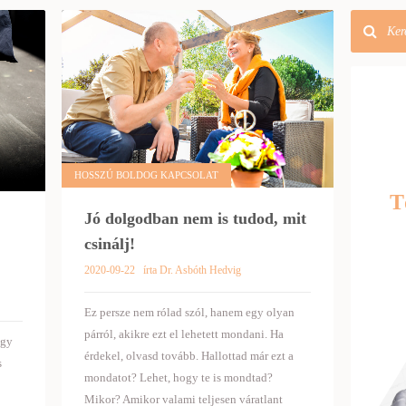
HOSSZÚ BOLDOG KAPCSOLAT
T
Jó dolgodban nem is tudod, mit
csinálj!
2020-09-22
írta Dr. Asbóth Hedvig
Ez persze nem rólad szól, hanem egy olyan
párról, akikre ezt el lehetett mondani. Ha
Egy
érdekel, olvasd tovább. Hallottad már ezt a
s
mondatot? Lehet, hogy te is mondtad?
Mikor? Amikor valami teljesen váratlant