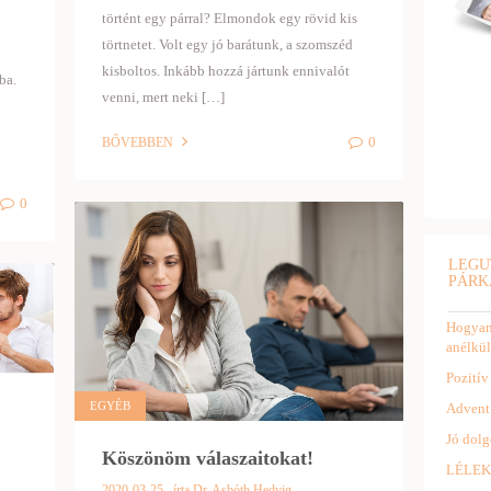
történt egy párral? Elmondok egy rövid kis
törtnetet. Volt egy jó barátunk, a szomszéd
kisboltos. Inkább hozzá jártunk ennivalót
ba.
venni, mert neki […]
0
BŐVEBBEN
0
LEGU
PÁRK
Hogyan 
anélkül
Pozitív
EGYÉB
Advent
Jó dolg
Köszönöm válaszaitokat!
LÉLEK
2020-03-25
írta Dr. Asbóth Hedvig