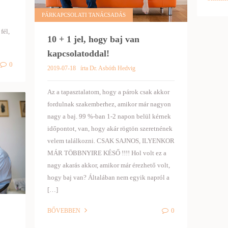
PÁRKAPCSOLATI TANÁCSADÁS
fél,
10 + 1 jel, hogy baj van
kapcsolatoddal!
0
2019-07-18
írta Dr. Asbóth Hedvig
Az a tapasztalatom, hogy a párok csak akkor
fordulnak szakemberhez, amikor már nagyon
nagy a baj. 99 %-ban 1-2 napon belül kérnek
időpontot, van, hogy akár rögtön szeretnének
velem találkozni. CSAK SAJNOS, ILYENKOR
MÁR TÖBBNYIRE KÉSŐ !!!! Hol volt ez a
nagy akarás akkor, amikor már érezhető volt,
hogy baj van? Általában nem egyik napról a
[…]
0
BŐVEBBEN