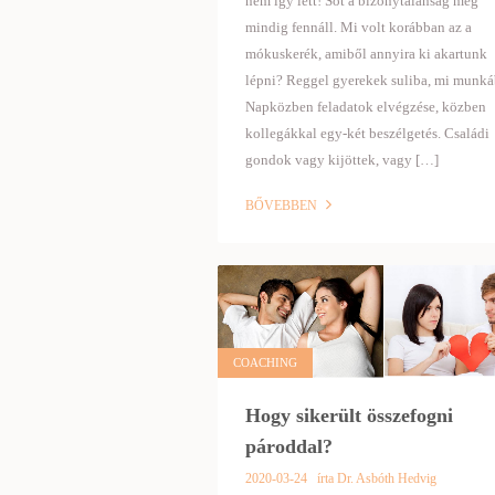
nem így lett! Sőt a bizonytalanság még
mindig fennáll. Mi volt korábban az a
mókuskerék, amiből annyira ki akartunk
lépni? Reggel gyerekek suliba, mi munká
Napközben feladatok elvégzése, közben
kollegákkal egy-két beszélgetés. Családi
gondok vagy kijöttek, vagy […]
BŐVEBBEN
COACHING
Hogy sikerült összefogni
pároddal?
2020-03-24
írta Dr. Asbóth Hedvig