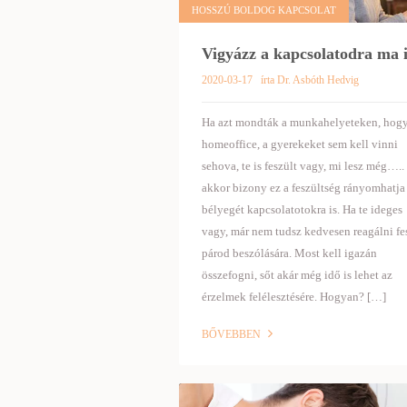
HOSSZÚ BOLDOG KAPCSOLAT
Vigyázz a kapcsolatodra ma i
2020-03-17
írta Dr. Asbóth Hedvig
Ha azt mondták a munkahelyeteken, hog
homeoffice, a gyerekeket sem kell vinni
sehova, te is feszült vagy, mi lesz még…..
akkor bizony ez a feszültség rányomhatja
bélyegét kapcsolatotokra is. Ha te ideges
vagy, már nem tudsz kedvesen reagálni fe
párod beszólására. Most kell igazán
összefogni, sőt akár még idő is lehet az
érzelmek felélesztésére. Hogyan? […]
BŐVEBBEN