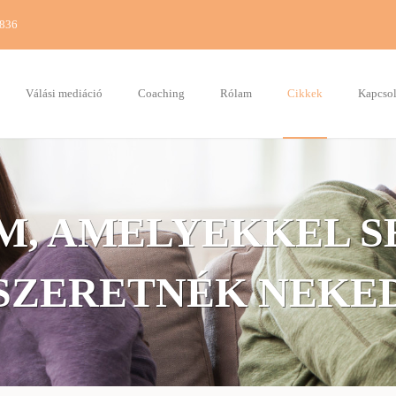
7836
Válási mediáció
Coaching
Rólam
Cikkek
Kapcsol
M, AMELYEKKEL S
SZERETNÉK NEKE