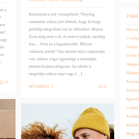
it a
Köszönöm a sok visszajelzést. Tényleg
PÁRK
?
számtalan válasz jött tőletek, hogy ki hogy
mert
próbálja megoldani ezt az időszakot. Hiszen
Hosszú
mmi?
ilyen még nem volt, és nem is tudjuk, meddig
Coachi
 hogy
lesz… Pont ez a legnehezebb. Milyen
Ünnep
tív
válaszok jöttek? Van akinek teljes napirendje
kis
Üzleti f
van, otthon végzi ugyanúgy a munkáját,
a
Hangul
mintha bejárna dolgozni. Az edzést is
Párkapc
megoldja otthon napi vagy […]
Kommu
0
0
BŐVEBBEN
Szerete
Egyedü
Család
Konflik
Mediác
Megcsa