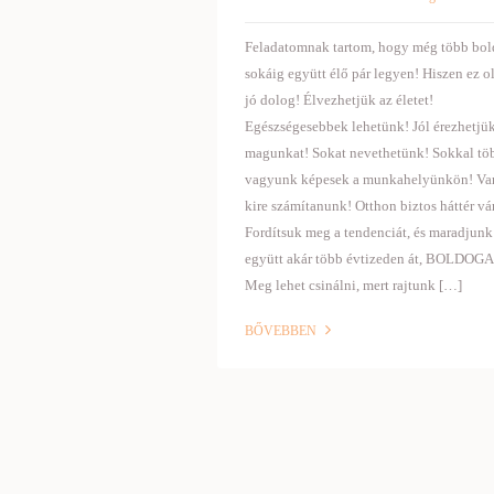
Feladatomnak tartom, hogy még több bol
sokáig együtt élő pár legyen! Hiszen ez o
jó dolog! Élvezhetjük az életet!
Egészségesebbek lehetünk! Jól érezhetjü
magunkat! Sokat nevethetünk! Sokkal tö
vagyunk képesek a munkahelyünkön! Va
kire számítanunk! Otthon biztos háttér vá
Fordítsuk meg a tendenciát, és maradjunk
együtt akár több évtizeden át, BOLDOG
Meg lehet csinálni, mert rajtunk […]
BŐVEBBEN