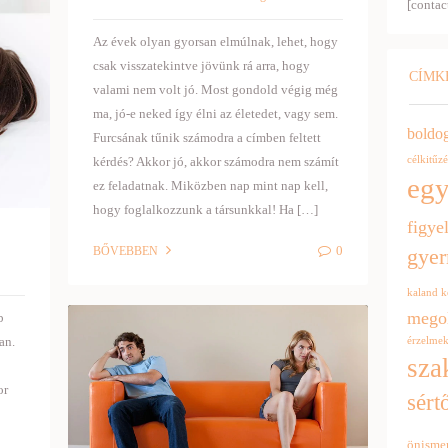
[contac
Az évek olyan gyorsan elmúlnak, lehet, hogy
csak visszatekintve jövünk rá arra, hogy
CÍMK
valami nem volt jó. Most gondold végig még
ma, jó-e neked így élni az életedet, vagy sem.
boldo
Furcsának tűnik számodra a címben feltett
célkitűzé
kérdés? Akkor jó, akkor számodra nem számít
egy
ez feladatnak. Miközben nap mint nap kell,
hogy foglalkozzunk a társunkkal! Ha […]
figye
0
BŐVEBBEN
gye
kaland
k
mego
b
an.
érzelme
sza
or
sért
önisme