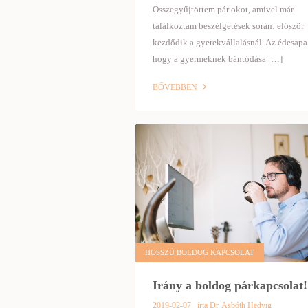
Összegyűjtöttem pár okot, amivel már
találkoztam beszélgetések során: először
kezdődik a gyerekvállalásnál. Az édesapa 
hogy a gyermeknek bántódása […]
BŐVEBBEN
HOSSZÚ BOLDOG KAPCSOLAT
Irány a boldog párkapcsolat!
2019-02-07
írta Dr. Asbóth Hedvig