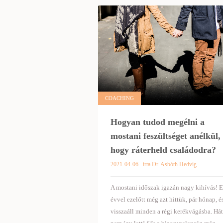
COACHING
Hogyan tudod megélni a
mostani feszültséget anélkül,
hogy ráterheld családodra?
2021-04-06
írta Dr. Asbóth Hedvig
A mostani időszak igazán nagy kihívás! 
évvel ezelőtt még azt hittük, pár hónap, é
visszaáll minden a régi kerékvágásba. Hát