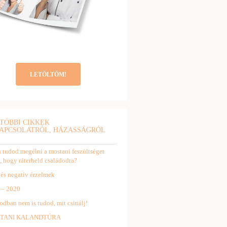
LETÖLTÖM!
TÓBBI CIKKEK
APCSOLATRÓL, HÁZASSÁGRÓL
tudod megélni a mostani feszültséget
, hogy ráterheld családodra?
 és negatív érzelmek
 – 2020
odban nem is tudod, mit csinálj!
TANI KALANDTÚRA