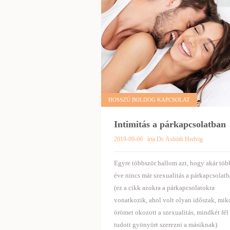
HOSSZÚ BOLDOG KAPCSOLAT
Intimitás a párkapcsolatban
2019-09-06
írta Dr. Asbóth Hedvig
Egyre többször hallom azt, hogy akár töb
éve nincs már szexualitás a párkapcsolatb
(ez a cikk azokra a párkapcsolatokra
vonatkozik, ahol volt olyan időszak, mik
örömet okozott a szexualitás, mindkét fél
tudott gyönyört szerezni a másiknak)