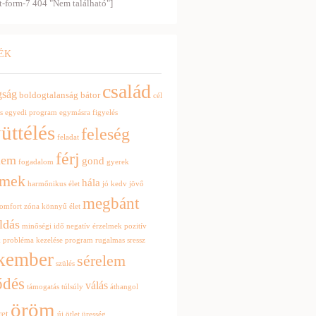
t-form-7 404 "Nem található"]
ÉK
család
gság
boldogtalanság
bátor
cél
s
egyedi program
egymásra figyelés
üttélés
feleség
feladat
férj
lem
gond
fogadalom
gyerek
rmek
hála
harmőnikus élet
jó kedv
jövő
megbánt
omfort zóna
könnyű élet
ldás
minőségi idő
negatív érzelmek
pozitív
k
probléma kezelése
program
rugalmas
sressz
kember
sérelem
szülés
ődés
válás
támogatás
túlsúly
áthangol
öröm
ret
új ötlet
üresség