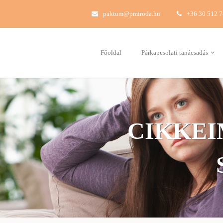
paktum@pmiroda.hu
+36 30 512 
Főoldal
Párkapcsolati tanácsadás
CIKKEI