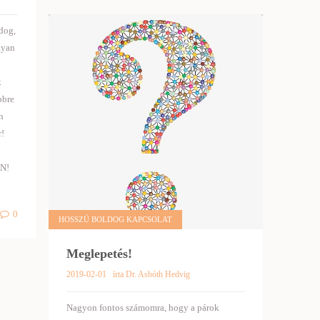
dog,
lyan
k
bbre
n
r!
AN!
0
HOSSZÚ BOLDOG KAPCSOLAT
Meglepetés!
2019-02-01
írta Dr. Asbóth Hedvig
Nagyon fontos számomra, hogy a párok