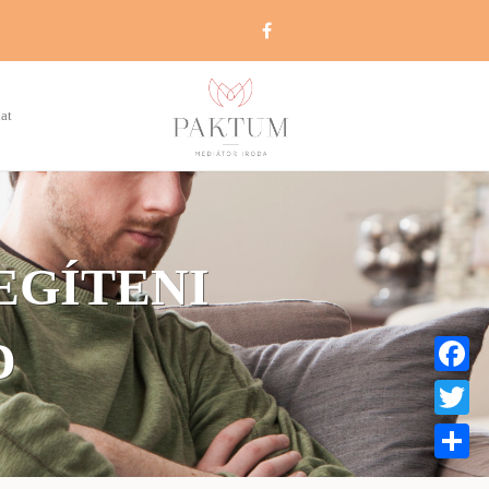
at
EGÍTENI
D
Faceboo
Twitter
Share