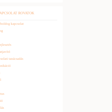
APCSOLAT ROVATOK
 boldog kapcsolat
ng
ejlesztés
atjavító
solati tanácsadás
nikáció
t
l
tus
ió
lás