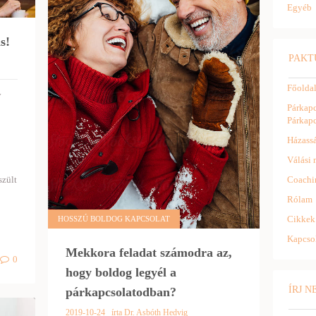
Egyéb
s!
PAKT
Főolda
y
Párkapc
Párkapc
Házassá
Válási 
Coachi
szült
Rólam
Cikkek
HOSSZÚ BOLDOG KAPCSOLAT
Kapcso
Mekkora feladat számodra az,
0
hogy boldog legyél a
ÍRJ 
párkapcsolatodban?
2019-10-24
írta Dr. Asbóth Hedvig