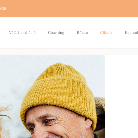
7836
Válási mediáció
Coaching
Rólam
Cikkek
Kapcsol