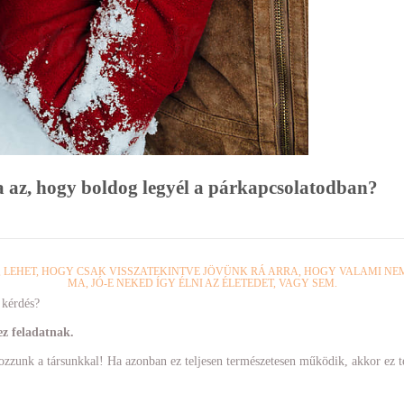
 az, hogy boldog legyél a párkapcsolatodban?
LEHET, HOGY CSAK VISSZATEKINTVE JÖVÜNK RÁ ARRA, HOGY VALAMI NE
MA, JÓ-E NEKED ÍGY ÉLNI AZ ÉLETEDET, VAGY SEM.
 kérdés?
z feladatnak.
zzunk a társunkkal! Ha azonban ez teljesen természetesen működik, akkor ez t