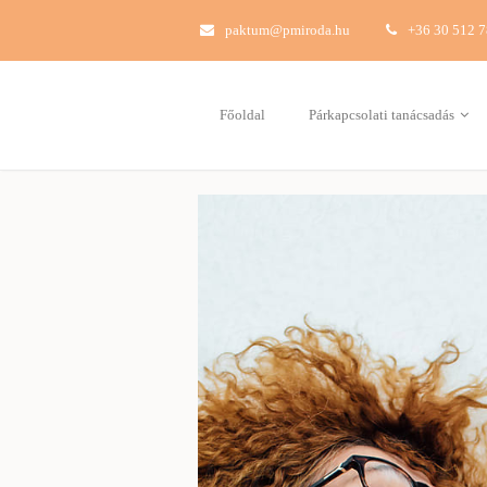
paktum@pmiroda.hu
+36 30 512 
Főoldal
Párkapcsolati tanácsadás