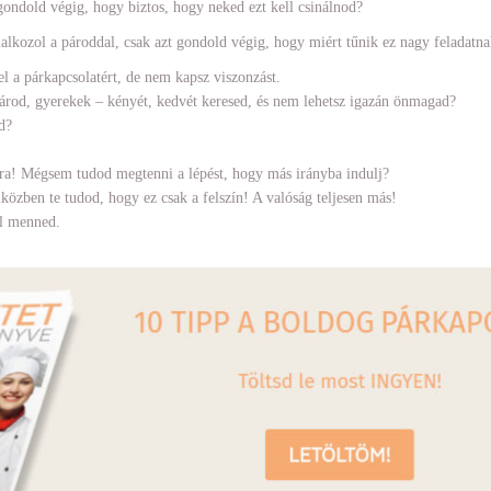
ondold végig, hogy biztos, hogy neked ezt kell csinálnod?
alkozol a pároddal, csak azt gondold végig, hogy miért tűnik ez nagy feladatna
l a párkapcsolatért, de nem kapsz viszonzást.
párod, gyerekek – kényét, kedvét keresed, és nem lehetsz igazán önmagad?
d?
ra! Mégsem tudod megtenni a lépést, hogy más irányba indulj?
közben te tudod, hogy ez csak a felszín! A valóság teljesen más!
ll menned.