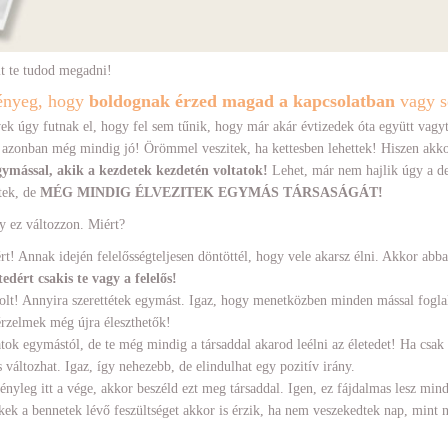
it te tudod megadni!
ényeg, hogy
boldognak érzed magad a kapcsolatban
vagy 
ek úgy futnak el, hogy fel sem tűnik, hogy már akár évtizedek óta együtt vagyt
ét azonban még mindig jó! Örömmel veszitek, ha kettesben lehettek! Hiszen akk
egymással, akik a kezdetek kezdetén voltatok!
Lehet, már nem hajlik úgy a d
tek, de
MÉG MINDIG ÉLVEZITEK EGYMÁS TÁRSASÁGÁT!
gy ez változzon. Miért?
rt! Annak idején felelősségteljesen döntöttél, hogy vele akarsz élni. Akkor abba
tedért csakis te vagy a felelős!
volt! Annyira szerettétek egymást. Igaz, hogy menetközben minden mással fogl
érzelmek még újra éleszthetők!
atok egymástól, de te még mindig a társaddal akarod leélni az életedet! Ha csa
s változhat. Igaz, így nehezebb, de elindulhat egy pozitív irány.
nyleg itt a vége, akkor beszéld ezt meg társaddal. Igen, ez fájdalmas lesz min
kek a bennetek lévő feszültséget akkor is érzik, ha nem veszekedtek nap, mint