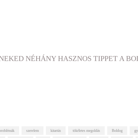
NEKED NÉHÁNY HASZNOS TIPPET A B
problémák
szerelem
kitartás
tökéletes megoldás
Boldog
gy