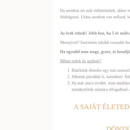
Ha azonban ezt már eldöntöttétek, akkor esé
feldolgozni. Utána azonban van esélyed, h
Az évek telnek! Jobb lesz, ha 5 év múl
Mennyivel? Szerintem inkább rosszabb lesz
Ha egyedül nem megy, gyere, és beszélj
Miben tudok én segíteni?
Ránézünk életedre egy más szemsz
Jöhettek pároddal is, kettesben! Átb
Ha már nincs tovább, mint mediátor
mindkettőtök számára elfogadható a
A SAJÁT ÉLETED
DÖNTS