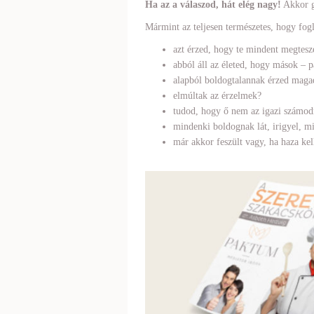
Ha az a válaszod, hát elég nagy!
Akkor g
Mármint az teljesen természetes, hogy fogl
azt érzed, hogy te mindent megtesze
abból áll az életed, hogy mások – 
alapból boldogtalannak érzed maga
elmúltak az érzelmek?
tudod, hogy ő nem az igazi számod
mindenki boldognak lát, irigyel, mi
már akkor feszült vagy, ha haza ke