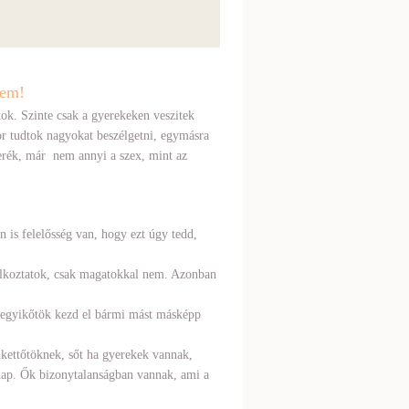
sem!
ok. Szinte csak a gyerekeken veszitek
or tudtok nagyokat beszélgetni, egymásra
erék, már nem annyi a szex, mint az
n is felelősség van, hogy ezt úgy tedd,
alkoztatok, csak magatokkal nem. Azonban
k egyikőtök kezd el bármi mást másképp
dkettőtöknek, sőt ha gyerekek vannak,
 nap. Ők bizonytalanságban vannak, ami a