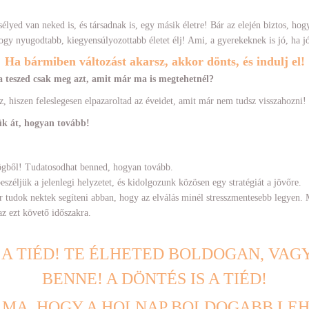
lyed van neked is, és társadnak is, egy másik életre! Bár az elején biztos, hogy
ogy nyugodtabb, kiegyensúlyozottabb életet élj! Ami, a gyerekeknek is jó, ha j
Ha bármiben változást akarsz, akkor dönts, és indulj el!
va teszed csak meg azt, amit már ma is megtehetnél?
, hiszen feleslegesen elpazaroltad az éveidet, amit már nem tudsz visszahozni!
ük át, hogyan tovább!
ögből! Tudatosodhat benned, hogyan tovább.
eszéljük a jelenlegi helyzetet, és kidolgozunk közösen egy stratégiát a jövőre.
 tudok nektek segíteni abban, hogy az elválás minél stresszmentesebb legyen. 
z ezt követő időszakra.
 A TIÉD! TE ÉLHETED BOLDOGAN, VA
BENNE! A DÖNTÉS IS A TIÉD!
 MA, HOGY A HOLNAP BOLDOGABB LEH