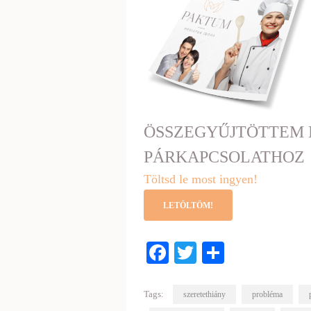
ÖSSZEGYŰJTÖTTEM 
PÁRKAPCSOLATHOZ
Töltsd le most ingyen!
LETÖLTÖM!
Facebook
Twitter
Share
Tags:
szeretethiány
probléma