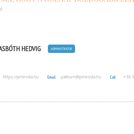
k!
 ASBÓTH HEDVIG
ADMINISTRATOR
https://pmiroda.hu
paktum@pmiroda.hu
+36 
Email
Call