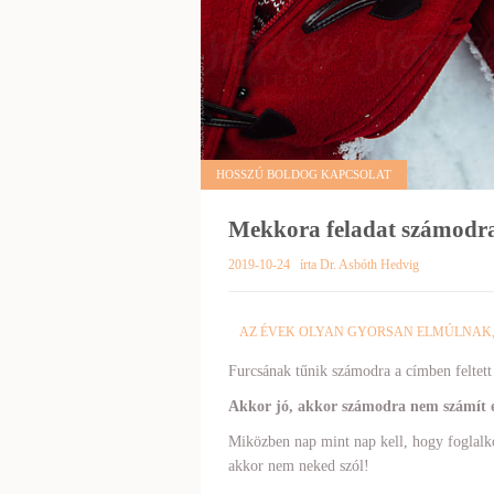
HOSSZÚ BOLDOG KAPCSOLAT
Mekkora feladat számodra
2019-10-24
írta Dr. Asbóth Hedvig
AZ ÉVEK OLYAN GYORSAN ELMÚLNAK, 
Furcsának tűnik számodra a címben feltett
Akkor jó, akkor számodra nem számít e
Miközben nap mint nap kell, hogy foglalko
akkor nem neked szól!