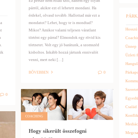
Ez persze nem rólad szól, hanem egy olyan
párról, akikre ezt el lehetett mondani. Ha
érdekel, olvasd tovább. Hallottad már ezt a
PÁRK
ka
mondatot? Lehet, hogy te is mondtad?
Hosszú
nt
Mikor? Amikor valami teljesen váratlant
n
történt egy párral? Elmondok egy rövid kis
Coachi
n.
törtnetet. Volt egy jó barátunk, a szomszéd
Ünnep
ük
kisboltos. Inkább hozzá jártunk ennivalót
Üzleti f
venni, mert neki […]
Hangul
Párkapc
0
BŐVEBBEN
Kommu
Szerete
0
Egyedü
Család
Konflik
COACHING
Mediác
Hogy sikerült összefogni
Megcsa