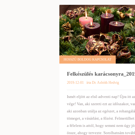
HOSSZÚ BOLDOG KAPCSOLAT
Felkészülés karácsonyra_201
2019-12-01
írta Dr. Asbóth Hedvig
Ismét eljött az első adventi nap! Újra itt a
vége! Van, aki szereti ezt az időszakot, va
aki azonban utálja az egészet, a rohangálá
tömeget, a vásárlást, a főzést. Felmerülhet
a félelem is attól, hogy semmi nem úgy j
össze, ahogy tervezte. Sorolhatnám továb