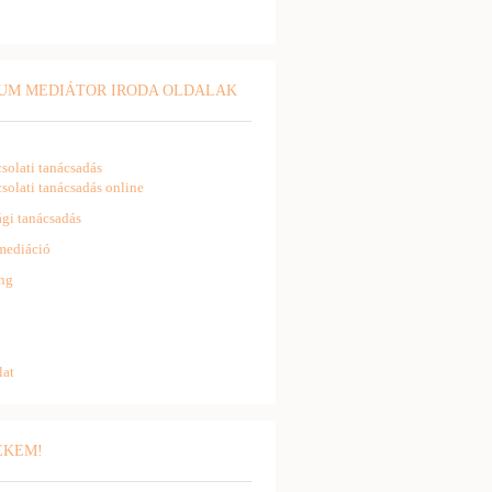
UM MEDIÁTOR IRODA OLDALAK
l
solati tanácsadás
solati tanácsadás online
gi tanácsadás
mediáció
ng
lat
NEKEM!