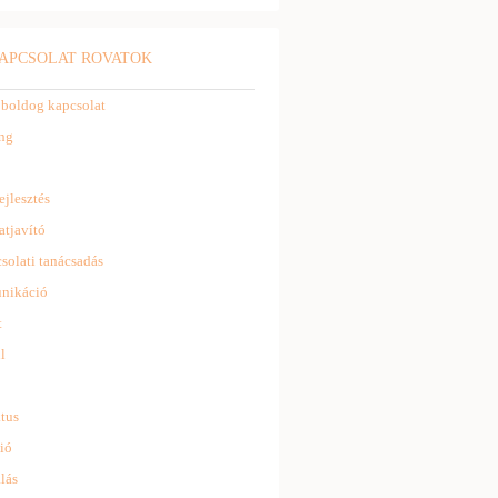
APCSOLAT ROVATOK
 boldog kapcsolat
ng
ejlesztés
atjavító
solati tanácsadás
nikáció
t
l
tus
ió
lás