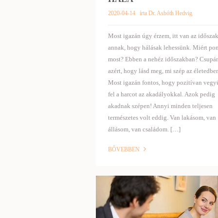
2020-04-14
írta Dr. Asbóth Hedvig
Most igazán úgy érzem, itt van az idősza
annak, hogy hálásak lehessünk. Miért po
most? Ebben a nehéz időszakban? Csupá
azért, hogy lásd meg, mi szép az életedbe
Most igazán fontos, hogy pozitívan vegy
fel a harcot az akadályokkal. Azok pedig
akadnak szépen! Annyi minden teljesen
természetes volt eddig. Van lakásom, van
állásom, van családom. […]
BŐVEBBEN