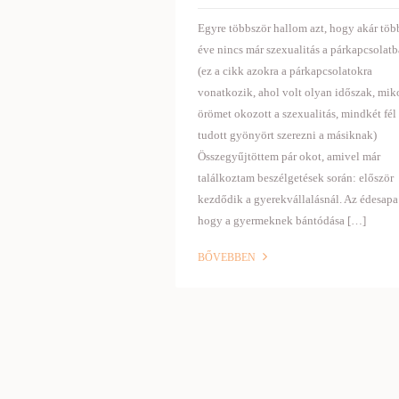
Egyre többször hallom azt, hogy akár töb
éve nincs már szexualitás a párkapcsolatb
(ez a cikk azokra a párkapcsolatokra
vonatkozik, ahol volt olyan időszak, mik
örömet okozott a szexualitás, mindkét fél
tudott gyönyört szerezni a másiknak)
Összegyűjtöttem pár okot, amivel már
találkoztam beszélgetések során: először
kezdődik a gyerekvállalásnál. Az édesapa 
hogy a gyermeknek bántódása […]
BŐVEBBEN