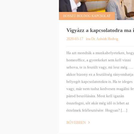
HOSSZÚ BOLDOG KAPCSOLAT
Vigyázz a kapcsolatodra ma i
2020-03-17
írta Dr. Asbóth Hedvig
Ha azt mondták a munkahelyeteken, hog
homeoffice, a gyerekeket sem kell vinni
sehova, te is feszült vagy, mi lesz még…..
akkor bizony ez a feszültség rányomhatja
bélyegét kapcsolatotokra is. Ha te ideges
vagy, már nem tudsz kedvesen reagálni fe
párod beszólására. Most kell igazán
összefogni, sőt akár még idő is lehet az
érzelmek felélesztésére. Hogyan? […]
BŐVEBBEN