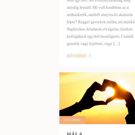
nem így lett! Sőt a bizonytalanság még
mindig fennáll. Mi volt korábban az a
mókuskerék, amiből annyira ki akartunk
lépni? Reggel gyerekek suliba, mi munká
Napközben feladatok elvégzése, közben
kollegákkal egy-két beszélgetés. Családi
gondok vagy kijöttek, vagy […]
BŐVEBBEN
COACHING
HÁLA