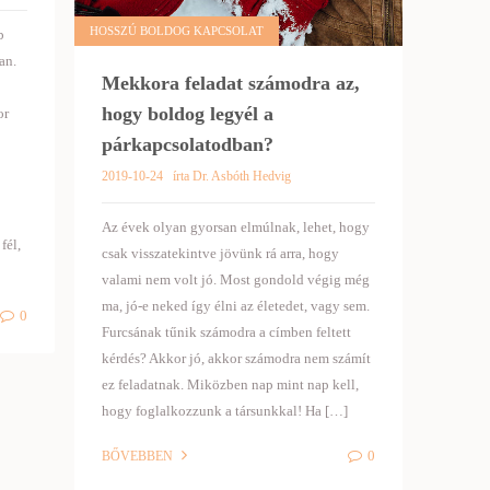
HOSSZÚ BOLDOG KAPCSOLAT
b
an.
Mekkora feladat számodra az,
hogy boldog legyél a
or
párkapcsolatodban?
2019-10-24
írta Dr. Asbóth Hedvig
Az évek olyan gyorsan elmúlnak, lehet, hogy
fél,
csak visszatekintve jövünk rá arra, hogy
valami nem volt jó. Most gondold végig még
ma, jó-e neked így élni az életedet, vagy sem.
0
Furcsának tűnik számodra a címben feltett
kérdés? Akkor jó, akkor számodra nem számít
ez feladatnak. Miközben nap mint nap kell,
hogy foglalkozzunk a társunkkal! Ha […]
0
BŐVEBBEN