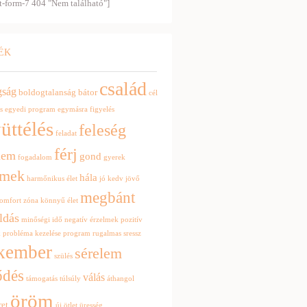
t-form-7 404 "Nem található"]
ÉK
család
gság
boldogtalanság
bátor
cél
s
egyedi program
egymásra figyelés
üttélés
feleség
feladat
férj
lem
gond
fogadalom
gyerek
rmek
hála
harmőnikus élet
jó kedv
jövő
megbánt
omfort zóna
könnyű élet
ldás
minőségi idő
negatív érzelmek
pozitív
k
probléma kezelése
program
rugalmas
sressz
kember
sérelem
szülés
ődés
válás
támogatás
túlsúly
áthangol
öröm
ret
új ötlet
üresség