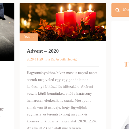
ÜNNEP
Advent – 2020
2020-11-29
írta Dr. Asbóth Hedvig
T
Hagyományokhoz híven most is napról napra
osztok meg veled egy-egy gondolatot a
karácsonyi felkészülés időszakára. Akár mi
vesz is körül bennünket, attól a karácsony
hamarosan elérkezik hozzánk. Most pont
annak van itt az ideje, hogy figyeljünk
Egy
egymásra, és teremtsük meg magunk és
s
környeztünk pozitív hangulatát. 2020.12.24.
Az elmúlt 23 nap alatt már teljesen