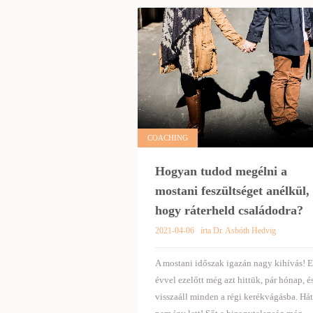
COACHING
Hogyan tudod megélni a
mostani feszültséget anélkül,
hogy ráterheld családodra?
2021-04-06
írta Dr. Asbóth Hedvig
A mostani időszak igazán nagy kihívás! 
évvel ezelőtt még azt hittük, pár hónap, é
visszaáll minden a régi kerékvágásba. Hát