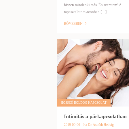
hiszen mindenki más. Én szeretem! A
tapasztalatom azonban […]
BŐVEBBEN
HOSSZÚ BOLDOG KAPCSOLAT
Intimitás a párkapcsolatban
2019-09-06
írta Dr. Asbóth Hedvig