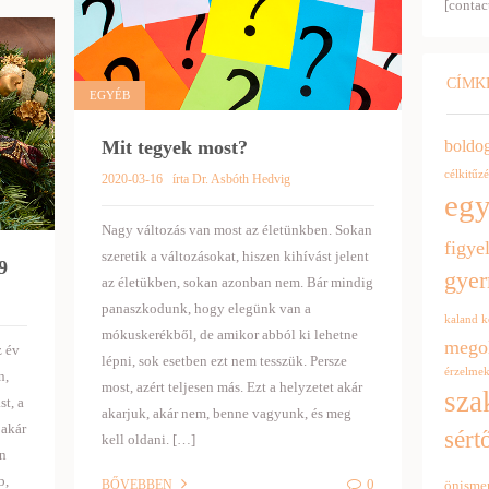
[contac
CÍMK
EGYÉB
boldo
Mit tegyek most?
célkitűzé
2020-03-16
írta Dr. Asbóth Hedvig
egy
Nagy változás van most az életünkben. Sokan
figye
szeretik a változásokat, hiszen kihívást jelent
9
gye
az életükben, sokan azonban nem. Bár mindig
panaszkodunk, hogy elegünk van a
kaland
k
mókuskerékből, de amikor abból ki lehetne
mego
z év
lépni, sok esetben ezt nem tesszük. Persze
érzelme
n,
most, azért teljesen más. Ezt a helyzetet akár
sza
st, a
akarjuk, akár nem, benne vagyunk, és meg
 akár
sért
kell oldani. […]
ön
b,
0
önisme
BŐVEBBEN