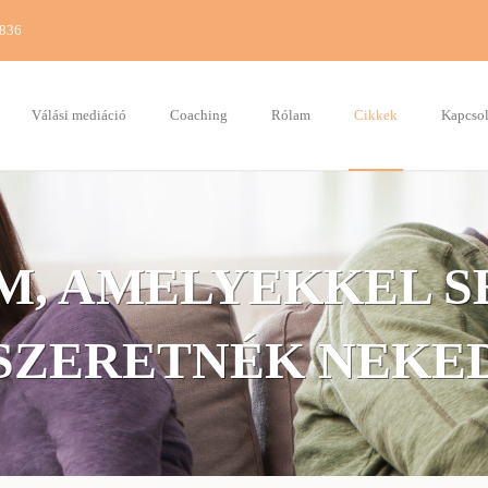
7836
Válási mediáció
Coaching
Rólam
Cikkek
Kapcsol
M, AMELYEKKEL S
SZERETNÉK NEKE