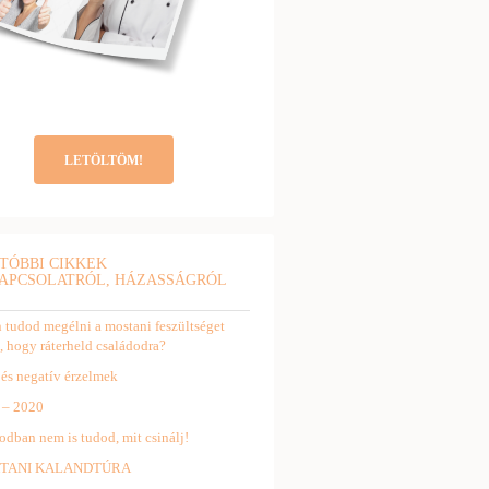
LETÖLTÖM!
TÓBBI CIKKEK
APCSOLATRÓL, HÁZASSÁGRÓL
tudod megélni a mostani feszültséget
, hogy ráterheld családodra?
 és negatív érzelmek
 – 2020
odban nem is tudod, mit csinálj!
TANI KALANDTÚRA