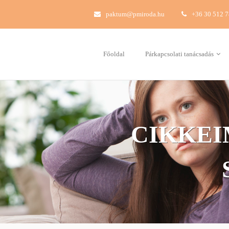
paktum@pmiroda.hu
+36 30 512 
Főoldal
Párkapcsolati tanácsadás
CIKKEI