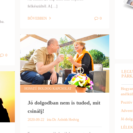
felkészültél. A […]
0
BŐVEBBEN
ba.
0
LEGU
PÁRK
Hogyan 
HOSSZÚ BOLDOG KAPCSOLAT
anélkül
Jó dolgodban nem is tudod, mit
Pozitív
csinálj!
Advent
Jó dolg
2020-09-22
írta Dr. Asbóth Hedvig
LÉLEK