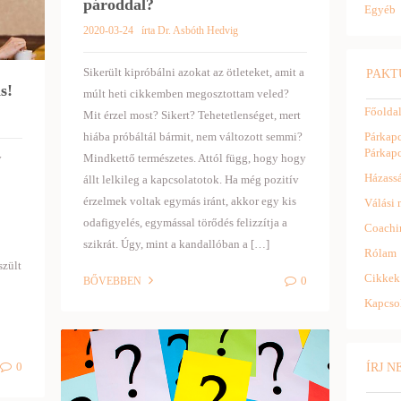
pároddal?
Egyéb
2020-03-24
írta Dr. Asbóth Hedvig
Sikerült kipróbálni azokat az ötleteket, amit a
PAKT
s!
múlt heti cikkemben megosztottam veled?
Főolda
Mit érzel most? Sikert? Tehetetlenséget, mert
Párkapc
hiába próbáltál bármit, nem változott semmi?
Párkapc
Mindkettő természetes. Attól függ, hogy hogy
y
Házassá
állt lelkileg a kapcsolatotok. Ha még pozitív
érzelmek voltak egymás iránt, akkor egy kis
Válási 
odafigyelés, egymással törődés felizzítja a
Coachi
szikrát. Úgy, mint a kandallóban a […]
Rólam
szült
Cikkek
0
BŐVEBBEN
Kapcso
0
ÍRJ 