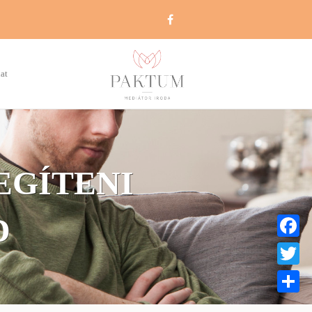
at
EGÍTENI
D
Faceboo
Twitter
Share