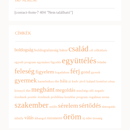
ÍRJ NEKEM!
[contact-form-7 404 "Nem található"]
CÍMKÉK
család
boldogság
boldogtalanság
bátor
cél
célkitűzés
együttélés
egyedi program
egymásra figyelés
feladat
feleség
férj
figyelem
gond
fogadalom
gyerek
gyermek
hála
harmőnikus élet
jó kedv
jövő
kaland
komfort zóna
megbánt
megoldás
könnyű élet
minőségi idő
negatív
érzelmek
pozitív érzelmek
probléma kezelése
program
rugalmas
sressz
szakember
sértődés
sérelem
szülés
támogatás
öröm
válás
önismeret
túlsúly
áthangol
új ötlet
üresség