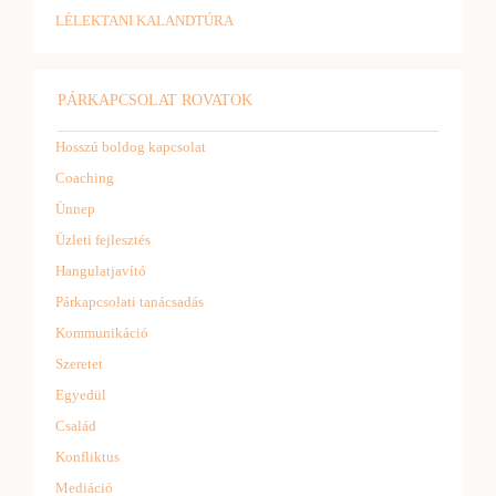
LÉLEKTANI KALANDTÚRA
PÁRKAPCSOLAT ROVATOK
Hosszú boldog kapcsolat
Coaching
Ünnep
Üzleti fejlesztés
Hangulatjavító
Párkapcsolati tanácsadás
Kommunikáció
Szeretet
Egyedül
Család
Konfliktus
Mediáció