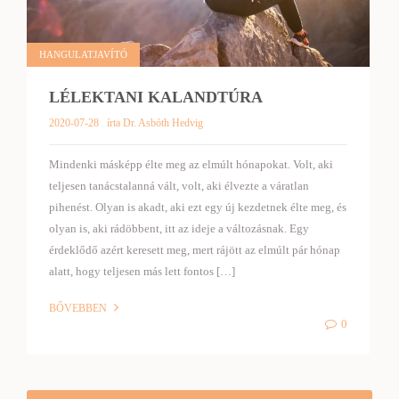
HANGULATJAVÍTÓ
LÉLEKTANI KALANDTÚRA
2020-07-28
írta Dr. Asbóth Hedvig
Mindenki másképp élte meg az elmúlt hónapokat. Volt, aki
teljesen tanácstalanná vált, volt, aki élvezte a váratlan
pihenést. Olyan is akadt, aki ezt egy új kezdetnek élte meg, és
olyan is, aki rádöbbent, itt az ideje a változásnak. Egy
érdeklődő azért keresett meg, mert rájött az elmúlt pár hónap
alatt, hogy teljesen más lett fontos […]
BŐVEBBEN
0