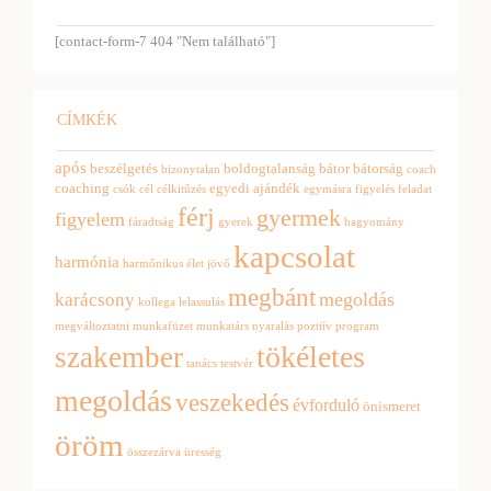
[contact-form-7 404 "Nem található"]
CÍMKÉK
após
beszélgetés
boldogtalanság
bátor
bátorság
bizonytalan
coach
coaching
egyedi ajándék
csók
cél
célkitűzés
egymásra figyelés
feladat
férj
gyermek
figyelem
fáradtság
gyerek
hagyomány
kapcsolat
harmónia
harmőnikus élet
jövő
megbánt
megoldás
karácsony
kollega
lelassulás
megváltoztatni
munkafüzet
munkatárs
nyaralás
poztiív
program
tökéletes
szakember
tanács
testvér
megoldás
veszekedés
évforduló
önismeret
öröm
összezárva
üresség