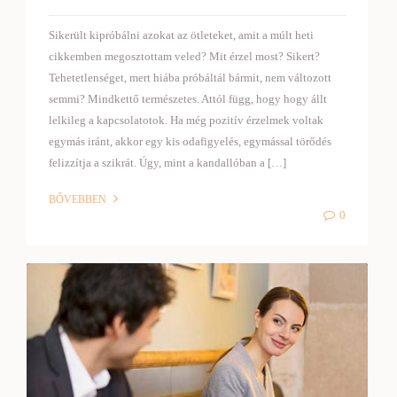
Sikerült kipróbálni azokat az ötleteket, amit a múlt heti
cikkemben megosztottam veled? Mit érzel most? Sikert?
Tehetetlenséget, mert hiába próbáltál bármit, nem változott
semmi? Mindkettő természetes. Attól függ, hogy hogy állt
lelkileg a kapcsolatotok. Ha még pozitív érzelmek voltak
egymás iránt, akkor egy kis odafigyelés, egymással törődés
felizzítja a szikrát. Úgy, mint a kandallóban a […]
BŐVEBBEN
0