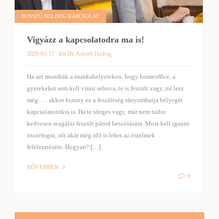
HOSSZÚ BOLDOG KAPCSOLAT
Vigyázz a kapcsolatodra ma is!
2020-03-17
írta Dr. Asbóth Hedvig
Ha azt mondták a munkahelyeteken, hogy homeoffice, a
gyerekeket sem kell vinni sehova, te is feszült vagy, mi lesz
még….. akkor bizony ez a feszültség rányomhatja bélyegét
kapcsolatotokra is. Ha te ideges vagy, már nem tudsz
kedvesen reagálni feszült párod beszólására. Most kell igazán
összefogni, sőt akár még idő is lehet az érzelmek
felélesztésére. Hogyan? […]
BŐVEBBEN
0