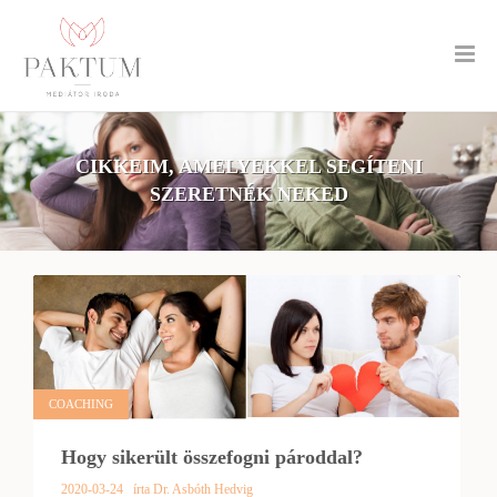
CIKKEIM, AMELYEKKEL SEGÍTENI
SZERETNÉK NEKED
COACHING
Hogy sikerült összefogni pároddal?
2020-03-24
írta Dr. Asbóth Hedvig