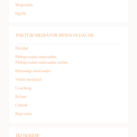
Megcsalás
Egyéb
PAKTUM MEDIÁTOR IRODA OLDALAK
Főoldal
Párkapcsolati tanácsadás
Párkapcsolati tanácsadás online
Házassági tanácsadás
Válási mediáció
Coaching
Rólam
Cikkek
Kapcsolat
ÍRJ NEKEM!