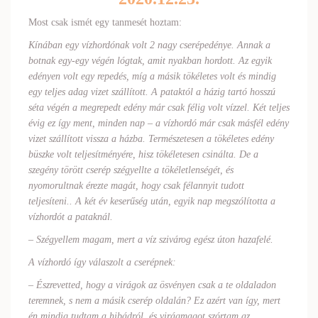
Most csak ismét egy tanmesét hoztam:
Kínában egy vízhordónak volt 2 nagy cserépedénye. Annak a
botnak egy-egy végén lógtak, amit nyakban hordott. Az egyik
edényen volt egy repedés, míg a másik tökéletes volt és mindig
egy teljes adag vizet szállított. A pataktól a házig tartó hosszú
séta végén a megrepedt edény már csak félig volt vízzel. Két teljes
évig ez így ment, minden nap – a vízhordó már csak másfél edény
vizet szállított vissza a házba. Természetesen a tökéletes edény
büszke volt teljesítményére, hisz tökéletesen csinálta. De a
szegény törött cserép szégyellte a tökéletlenségét, és
nyomorultnak érezte magát, hogy csak félannyit tudott
teljesíteni.. A két év keserűség után, egyik nap megszólította a
vízhordót a pataknál.
– Szégyellem magam, mert a víz szivárog egész úton hazafelé.
A vízhordó így válaszolt a cserépnek:
– Észrevetted, hogy a virágok az ösvényen csak a te oldaladon
teremnek, s nem a másik cserép oldalán? Ez azért van így, mert
én mindig tudtam a hibádról, és virágmagot szórtam az