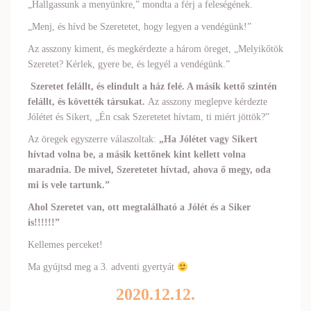
„Hallgassunk a menyünkre,” mondta a férj a feleségének.
„Menj, és hívd be Szeretetet, hogy legyen a vendégünk!”
Az asszony kiment, és megkérdezte a három öreget, „Melyikőtök
Szeretet? Kérlek, gyere be, és legyél a vendégünk.”
Szeretet felállt, és elindult a ház felé. A másik kettő szintén
felállt, és követték társukat.
Az asszony meglepve kérdezte
Jólétet és Sikert, „Én csak Szeretetet hívtam, ti miért jöttök?”
Az öregek egyszerre válaszoltak:
„Ha Jólétet vagy Sikert
hívtad volna be, a másik kettőnek kint kellett volna
maradnia. De mivel, Szeretetet hívtad, ahova ő megy, oda
mi is vele tartunk.”
Ahol Szeretet van, ott megtalálható a Jólét és a Siker
is!!!!!!”
Kellemes perceket!
Ma gyújtsd meg a 3. adventi gyertyát
2020.12.12.