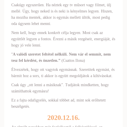
Csakúgy egyszerűen. Ha néztek egy tv műsort vagy filmet, ülj
mellé. Úgy, hogy neked is és neki is kényelmes legyen. Hiszen,
ha moziba mentek, akkor is egymás mellett ültök, most pedig
oda úgysem lehet menni.
Nem kell, hogy ennek konkrét célja legyen. Most csak az
együttlét legyen a fontos. Érezni a másik rezgéseit, energiáját, és
hogy jó vele lenni.
’A valódi szeretet feltétel nélküli. Nem vár el semmit, nem
tesz fel kérdést, és önzetlen.”
(Csattos Ilona)
Élvezzétek, hogy ott vagytok egymásnak. Szeretitek egymást, és
bármit hoz a sors, ti akkor is együtt megoldjátok a kihívásokat.
Csak úgy „ott lenni a másiknak”. Tudjátok mindketten, hogy
számíthattok egymásra!
Ez a fajta odafigyelés, sokkal többet ad, mint sok erőltetett
beszélgetés.
2020.12.16.