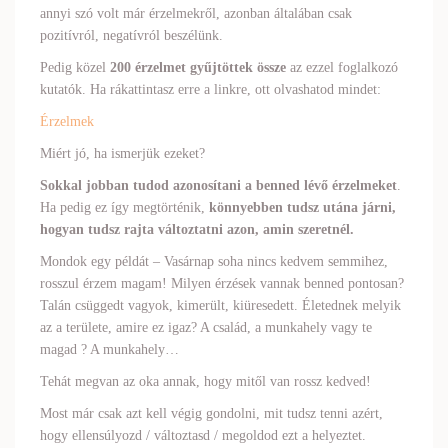
annyi szó volt már érzelmekről, azonban általában csak
pozitívról, negatívról beszélünk.
Pedig közel
200 érzelmet gyűjtöttek össze
az ezzel foglalkozó
kutatók. Ha rákattintasz erre a linkre, ott olvashatod mindet:
Érzelmek
Miért jó, ha ismerjük ezeket?
Sokkal jobban tudod azonosítani a benned lévő érzelmeket
.
Ha pedig ez így megtörténik,
könnyebben tudsz utána járni,
hogyan tudsz rajta változtatni azon, amin szeretnél.
Mondok egy példát – Vasárnap soha nincs kedvem semmihez,
rosszul érzem magam! Milyen érzések vannak benned pontosan?
Talán csüggedt vagyok, kimerült, kiüresedett. Életednek melyik
az a területe, amire ez igaz? A család, a munkahely vagy te
magad ? A munkahely…
Tehát megvan az oka annak, hogy mitől van rossz kedved!
Most már csak azt kell végig gondolni, mit tudsz tenni azért,
hogy ellensúlyozd / változtasd / megoldod ezt a helyeztet.