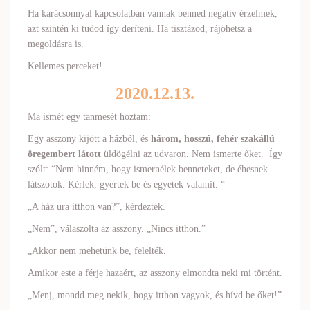
Ha karácsonnyal kapcsolatban vannak benned negatív érzelmek,
azt szintén ki tudod így deríteni. Ha tisztázod, rájöhetsz a
megoldásra is.
Kellemes perceket!
2020.12.13.
Ma ismét egy tanmesét hoztam:
Egy asszony kijött a házból, és
három, hosszú, fehér szakállú
öregembert látott
üldögélni az udvaron. Nem ismerte őket. Így
szólt: “Nem hinném, hogy ismernélek benneteket, de éhesnek
látszotok. Kérlek, gyertek be és egyetek valamit. “
„A ház ura itthon van?”, kérdezték.
„Nem”, válaszolta az asszony. „Nincs itthon.”
„Akkor nem mehetünk be, felelték.
Amikor este a férje hazaért, az asszony elmondta neki mi történt.
„Menj, mondd meg nekik, hogy itthon vagyok, és hívd be őket!”