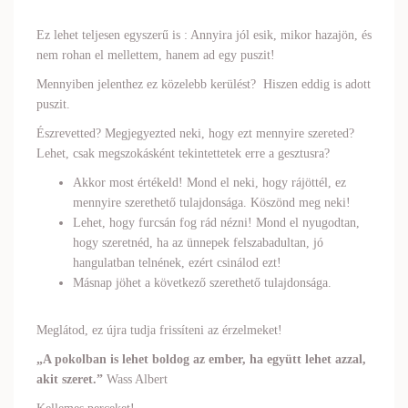
Ez lehet teljesen egyszerű is : Annyira jól esik, mikor hazajön, és
nem rohan el mellettem, hanem ad egy puszit!
Mennyiben jelenthez ez közelebb kerülést? Hiszen eddig is adott
puszit.
Észrevetted? Megjegyezted neki, hogy ezt mennyire szereted?
Lehet, csak megszokásként tekintettetek erre a gesztusra?
Akkor most értékeld! Mond el neki, hogy rájöttél, ez
mennyire szerethető tulajdonsága. Köszönd meg neki!
Lehet, hogy furcsán fog rád nézni! Mond el nyugodtan,
hogy szeretnéd, ha az ünnepek felszabadultan, jó
hangulatban telnének, ezért csinálod ezt!
Másnap jöhet a következő szerethető tulajdonsága.
Meglátod, ez újra tudja frissíteni az érzelmeket!
„A pokolban is lehet boldog az ember, ha együtt lehet azzal,
akit szeret.”
Wass Albert