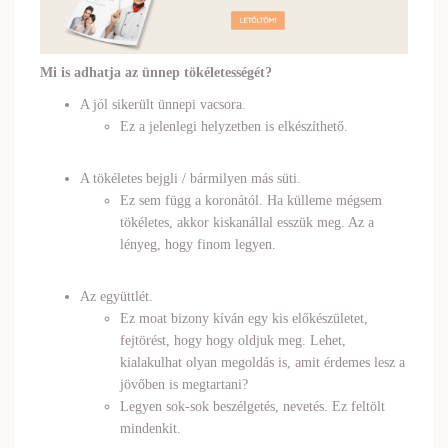
Mi is adhatja az ünnep tökéletességét?
A jól sikerült ünnepi vacsora.
Ez a jelenlegi helyzetben is elkészíthető.
A tökéletes bejgli / bármilyen más süti.
Ez sem függ a koronától. Ha külleme mégsem
tökéletes, akkor kiskanállal esszük meg. Az a
lényeg, hogy finom legyen.
Az együttlét.
Ez moat bizony kíván egy kis előkészületet,
fejtörést, hogy hogy oldjuk meg. Lehet,
kialakulhat olyan megoldás is, amit érdemes lesz a
jövőben is megtartani?
Legyen sok-sok beszélgetés, nevetés. Ez feltölt
mindenkit.