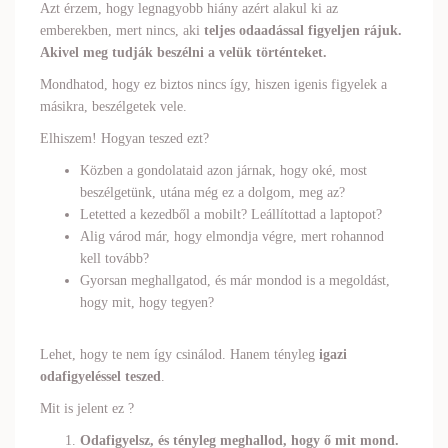
Azt érzem, hogy legnagyobb hiány azért alakul ki az
emberekben, mert nincs, aki
teljes odaadással figyeljen rájuk.
Akivel meg tudják beszélni a velük történteket.
Mondhatod, hogy ez biztos nincs így, hiszen igenis figyelek a
másikra, beszélgetek vele.
Elhiszem! Hogyan teszed ezt?
Közben a gondolataid azon járnak, hogy oké, most
beszélgetünk, utána még ez a dolgom, meg az?
Letetted a kezedből a mobilt? Leállítottad a laptopot?
Alig várod már, hogy elmondja végre, mert rohannod
kell tovább?
Gyorsan meghallgatod, és már mondod is a megoldást,
hogy mit, hogy tegyen?
Lehet, hogy te nem így csinálod. Hanem tényleg
igazi
odafigyeléssel teszed
.
Mit is jelent ez ?
Odafigyelsz, és tényleg meghallod, hogy ő mit mond.