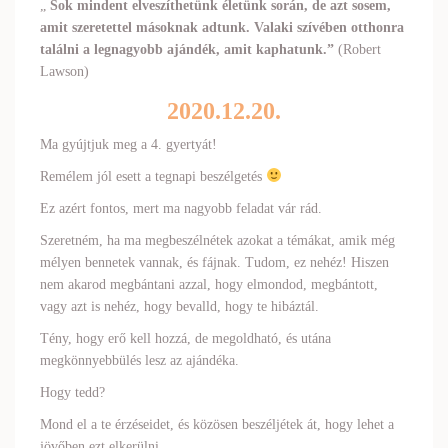
„
Sok mindent elveszíthetünk életünk során, de azt sosem,
amit szeretettel másoknak adtunk. Valaki szívében otthonra
találni a legnagyobb ajándék, amit kaphatunk.”
(Robert
Lawson)
2020.12.20.
Ma gyújtjuk meg a 4. gyertyát!
Remélem jól esett a tegnapi beszélgetés
Ez azért fontos, mert ma nagyobb feladat vár rád.
Szeretném, ha ma megbeszélnétek azokat a témákat, amik még
mélyen bennetek vannak, és fájnak. Tudom, ez nehéz! Hiszen
nem akarod megbántani azzal, hogy elmondod, megbántott,
vagy azt is nehéz, hogy bevalld, hogy te hibáztál.
Tény, hogy erő kell hozzá, de megoldható, és utána
megkönnyebbülés lesz az ajándéka.
Hogy tedd?
Mond el a te érzéseidet, és közösen beszéljétek át, hogy lehet a
jövőben ezt elkerülni.