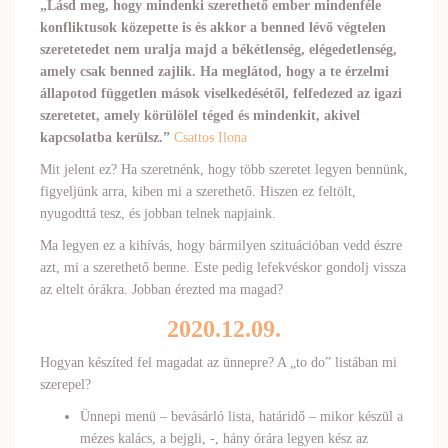
„Lásd meg, hogy mindenki szerethető ember mindenféle
konfliktusok közepette is és akkor a benned lévő végtelen
szeretetedet nem uralja majd a békétlenség, elégedetlenség,
amely csak benned zajlik. Ha meglátod, hogy a te érzelmi
állapotod független mások viselkedésétől, felfedezed az igazi
szeretetet, amely körülölel téged és mindenkit, akivel
kapcsolatba kerülsz.”
Csattos Ilona
Mit jelent ez? Ha szeretnénk, hogy több szeretet legyen bennünk,
figyeljünk arra, kiben mi a szerethető. Hiszen ez feltölt,
nyugodttá tesz, és jobban telnek napjaink.
Ma legyen ez a kihívás, hogy bármilyen szituációban vedd észre
azt, mi a szerethető benne. Este pedig lefekvéskor gondolj vissza
az eltelt órákra. Jobban érezted ma magad?
2020.12.09.
Hogyan készíted fel magadat az ünnepre? A „to do” listában mi
szerepel?
Ünnepi menü – bevásárló lista, határidő – mikor készül a
mézes kalács, a bejgli, -, hány órára legyen kész az