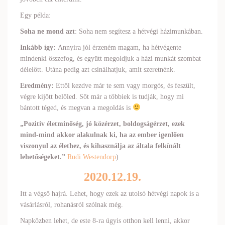
Egy példa:
Soha ne mond azt
: Soha nem segítesz a hétvégi házimunkában.
Inkább így:
Annyira jól érzeném magam, ha hétvégente
mindenki összefog, és együtt megoldjuk a házi munkát szombat
délelőtt. Utána pedig azt csinálhatjuk, amit szeretnénk.
Eredmény:
Ettől kezdve már te sem vagy morgós, és feszült,
végre kijött belőled. Sőt már a többiek is tudják, hogy mi
bántott téged, és megvan a megoldás is
„Pozitív életminőség, jó közérzet, boldogságérzet, ezek
mind-mind akkor alakulnak ki, ha az ember igenlően
viszonyul az élethez, és kihasználja az általa felkínált
lehetőségeket.”
Rudi Westendorp
)
2020.12.19.
Itt a végső hajrá. Lehet, hogy ezek az utolsó hétvégi napok is a
vásárlásról, rohanásról szólnak még.
Napközben lehet, de este 8-ra úgyis otthon kell lenni, akkor