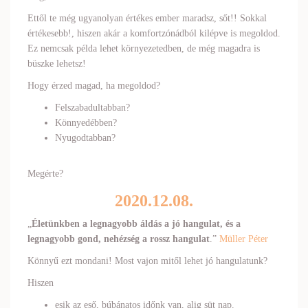
Ettől te még ugyanolyan értékes ember maradsz, sőt!! Sokkal
értékesebb!, hiszen akár a komfortzónádból kilépve is megoldod.
Ez nemcsak példa lehet környezetedben, de még magadra is
büszke lehetsz!
Hogy érzed magad, ha megoldod?
Felszabadultabban?
Könnyedébben?
Nyugodtabban?
Megérte?
2020.12.08.
„
Életünkben a legnagyobb
áldás
a jó hangulat, és a
legnagyobb gond, nehézség a rossz hangulat
.”
Müller Péter
Könnyű ezt mondani! Most vajon mitől lehet jó hangulatunk?
Hiszen
esik az eső, búbánatos időnk van, alig süt nap.