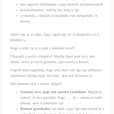
tele vagyunk félelmekkel a napi hírektől, körülményektől
kiszámíthatatlan, meddig lesz még ez így.
a rokonok, a barátok és mindenki csak mérgelődik, és
morog.
Akkor épp itt az ideje, hogy vigyél egy kis jó hangulatot az ő
életükbe is.
Hogy is tedd, ha te is pont a fentieket érzed?
Fókuszálj a pozitív dolgokra! Mindig éppen pont arra, ami
tetszik, amire jó érzést gondolni, ami mosolyra késztet.
Engedd meg magadnak, hogy merj akár csak egy-egy pillanatra
felhőtlenül boldog lenni! Ha tudsz, akár sok pillanatra is!
Mik lehetnek ezek a pozitív dolgok?
Gondolj arra, hogy mit szeretsz társadban
! Meglátod,
ránézel, és arra gondolsz, hogy…… pl. – mennyire hálás
lehetek, mert ő mellettem van.
Ránézel gyerekedre
, aki lehet, hogy épp most hozott ki a