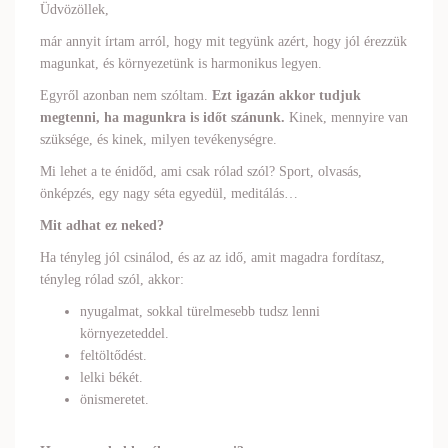
Üdvözöllek,
már annyit írtam arról, hogy mit tegyünk azért, hogy jól érezzük
magunkat, és környezetünk is harmonikus legyen.
Egyről azonban nem szóltam.
Ezt igazán akkor tudjuk
megtenni, ha magunkra is időt szánunk.
Kinek, mennyire van
szüksége, és kinek, milyen tevékenységre.
Mi lehet a te énidőd, ami csak rólad szól? Sport, olvasás,
önképzés, egy nagy séta egyedül, meditálás…
Mit adhat ez neked?
Ha tényleg jól csinálod, és az az idő, amit magadra fordítasz,
tényleg rólad szól, akkor:
nyugalmat, sokkal türelmesebb tudsz lenni
környezeteddel.
feltöltődést.
lelki békét.
önismeretet.