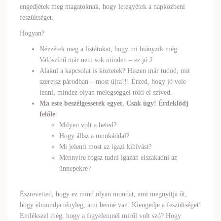
engedjétek meg magatoknak, hogy letegyétek a napközbeni
feszültséget.
Hogyan?
Nézzétek meg a listátokat, hogy mi hiányzik még.
Valószínű már nem sok minden – ez jó J
Alakul a kapcsolat is köztetek? Hiszen már tudod, mit
szeretsz párodban – most újra!!! Érzed, hogy jó vele
lenni, mindez olyan melegséggel tölti el szíved.
Ma este beszélgessetek egyet. Csak úgy! Érdeklődj
felőle
:
Milyen volt a heted?
Hogy állsz a munkáddal?
Mi jelenti most az igazi kihívást?
Mennyire fogsz tudni igazán elszakadni az
ünnepekre?
Észrevetted, hogy ez mind olyan mondat, ami megnyitja őt,
hogy elmondja tényleg, ami benne van. Kiengedje a feszültséget!
Emlékszel még, hogy a figyelemnél miről volt szó? Hogy