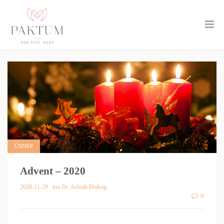
ÜNNEP
Advent – 2020
2020-11-29
írta Dr. Asbóth Hedvig
0