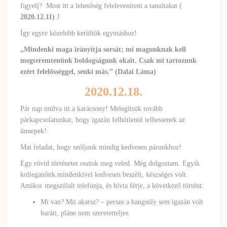
figyelj? Most itt a lehetőség feleleveníteni a tanultakat (
2020.12.11)
J
Így egyre közelebb kerültök egymáshoz!
„Mindenki maga irányítja sorsát; mi magunknak kell
megteremtenünk boldogságunk okait. Csak mi tartozunk
ezért felelősséggel, senki más.”
(Dalai Láma)
2020.12.18.
Pár nap múlva itt a karácsony! Melegítsük tovább
párkapcsolatunkat, hogy igazán felhőtlenül telhessenek az
ünnepek!
Mai feladat, hogy szóljunk mindig kedvesen párunkhoz!
Egy rövid történetet osztok meg veled. Még dolgoztam. Egyik
kolleganőnk mindenkivel kedvesen beszélt, készséges volt.
Amikor megszólalt telefonja, és hívta férje, a következő történt:
Mi van? Mit akarsz? – persze a hangsúly sem igazán volt
baráti, pláne nem szeretetteljes.