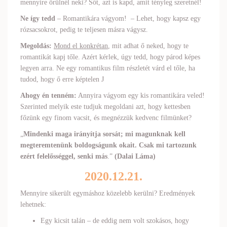
mennyire örülnél neki? Sőt, azt is kapd, amit tényleg szeretnél!
Ne így tedd
– Romantikára vágyom! – Lehet, hogy kapsz egy
rózsacsokrot, pedig te teljesen másra vágysz.
Megoldás:
Mond el konkrétan
, mit adhat ő neked, hogy te
romantikát kapj tőle. Azért kérlek, úgy tedd, hogy párod képes
legyen arra. Ne egy romantikus film részletét várd el tőle, ha
tudod, hogy ő erre képtelen J
Ahogy én tenném:
Annyira vágyom egy kis romantikára veled!
Szerinted melyik este tudjuk megoldani azt, hogy kettesben
főzünk egy finom vacsit, és megnézzük kedvenc filmünket?
„
Mindenki maga irányítja sorsát; mi magunknak kell
megteremtenünk boldogságunk okait. Csak mi tartozunk
ezért felelősséggel, senki más
.”
(Dalai Láma)
2020.12.21.
Mennyire sikerült egymáshoz közelebb kerülni? Eredmények
lehetnek:
Egy kicsit talán – de eddig nem volt szokásos, hogy