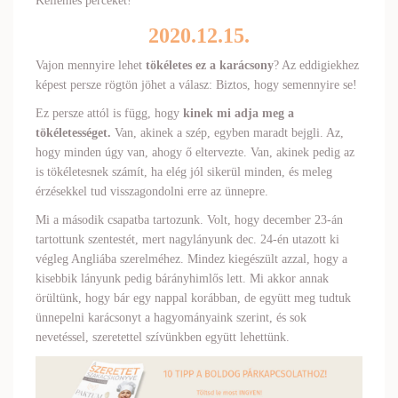
Kellemes perceket!
2020.12.15.
Vajon mennyire lehet
tökéletes ez a karácsony
? Az eddigiekhez
képest persze rögtön jöhet a válasz: Biztos, hogy semennyire se!
Ez persze attól is függ, hogy
kinek mi adja meg a
tökéletességet.
Van, akinek a szép, egyben maradt bejgli. Az,
hogy minden úgy van, ahogy ő eltervezte. Van, akinek pedig az
is tökéletesnek számít, ha elég jól sikerül minden, és meleg
érzésekkel tud visszagondolni erre az ünnepre.
Mi a második csapatba tartozunk. Volt, hogy december 23-án
tartottunk szentestét, mert nagylányunk dec. 24-én utazott ki
végleg Angliába szerelméhez. Mindez kiegészült azzal, hogy a
kisebbik lányunk pedig bárányhimlős lett. Mi akkor annak
örültünk, hogy bár egy nappal korábban, de együtt meg tudtuk
ünnepelni karácsonyt a hagyományaink szerint, és sok
nevetéssel, szeretettel szívünkben együtt lehettünk.