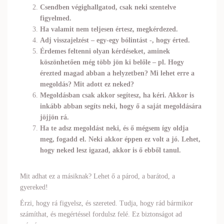
Csendben végighallgatod, csak neki szentelve
figyelmed.
Ha valamit nem teljesen értesz, megkérdezed.
Adj visszajelzést – egy-egy bólintást -, hogy érted.
Érdemes feltenni olyan kérdéseket, aminek
köszönhetően még több jön ki belőle – pl. Hogy
érezted magad abban a helyzetben? Mi lehet erre a
megoldás? Mit adott ez neked?
Megoldásban csak akkor segítesz, ha kéri. Akkor is
inkább abban segíts neki, hogy ő a saját megoldására
jöjjön rá.
Ha te adsz megoldást neki, és ő mégsem így oldja
meg, fogadd el. Neki akkor éppen ez volt a jó. Lehet,
hogy neked lesz igazad, akkor is ő ebből tanul.
Mit adhat ez a másiknak? Lehet ő a párod, a barátod, a
gyereked!
Érzi, hogy rá figyelsz, és szereted. Tudja, hogy rád bármikor
számíthat, és megértéssel fordulsz felé. Ez biztonságot ad