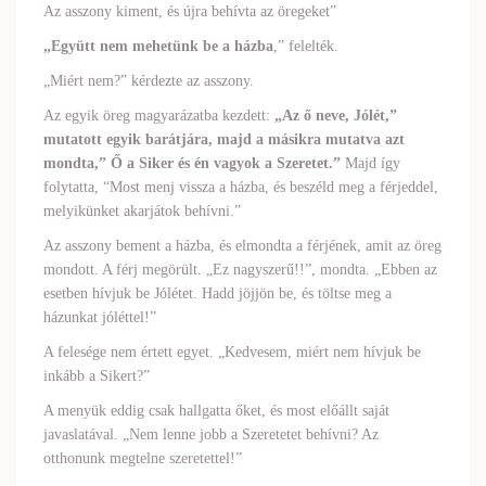
Az asszony kiment, és újra behívta az öregeket”
„Együtt nem mehetünk be a házba
,” felelték.
„Miért nem?” kérdezte az asszony.
Az egyik öreg magyarázatba kezdett:
„Az ő neve, Jólét,”
mutatott egyik barátjára, majd a másikra mutatva azt
mondta,” Ő a Siker és én vagyok a Szeretet.”
Majd így
folytatta, “Most menj vissza a házba, és beszéld meg a férjeddel,
melyikünket akarjátok behívni.”
Az asszony bement a házba, és elmondta a férjének, amit az öreg
mondott. A férj megörült. „Ez nagyszerű!!”, mondta. „Ebben az
esetben hívjuk be Jólétet. Hadd jöjjön be, és töltse meg a
házunkat jóléttel!”
A felesége nem értett egyet. „Kedvesem, miért nem hívjuk be
inkább a Sikert?”
A menyük eddig csak hallgatta őket, és most előállt saját
javaslatával. „Nem lenne jobb a Szeretetet behívni? Az
otthonunk megtelne szeretettel!”