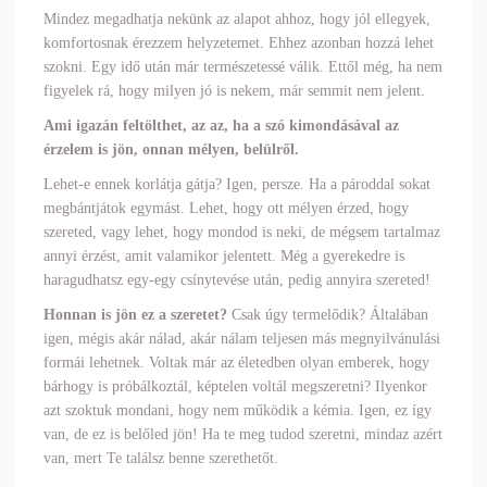
Mindez megadhatja nekünk az alapot ahhoz, hogy jól ellegyek,
komfortosnak érezzem helyzetemet. Ehhez azonban hozzá lehet
szokni. Egy idő után már természetessé válik. Ettől még, ha nem
figyelek rá, hogy milyen jó is nekem, már semmit nem jelent.
Ami igazán feltölthet, az az, ha a szó kimondásával az
érzelem is jön, onnan mélyen, belülről.
Lehet-e ennek korlátja gátja? Igen, persze. Ha a pároddal sokat
megbántjátok egymást. Lehet, hogy ott mélyen érzed, hogy
szereted, vagy lehet, hogy mondod is neki, de mégsem tartalmaz
annyi érzést, amit valamikor jelentett. Még a gyerekedre is
haragudhatsz egy-egy csínytevése után, pedig annyira szereted!
Honnan is jön ez a szeretet?
Csak úgy termelődik? Általában
igen, mégis akár nálad, akár nálam teljesen más megnyilvánulási
formái lehetnek. Voltak már az életedben olyan emberek, hogy
bárhogy is próbálkoztál, képtelen voltál megszeretni? Ilyenkor
azt szoktuk mondani, hogy nem működik a kémia. Igen, ez így
van, de ez is belőled jön! Ha te meg tudod szeretni, mindaz azért
van, mert Te találsz benne szerethetőt.