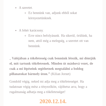
A szeretet.
Ez bennünk van, adjunk ebből sokat
környezetünknek.
A fehér karácsony.
Erre nincs befolyásunk. Ha sikerül, örülünk, ha
nem, attól még a melegség, a szeretet ott van
bennünk.
„
Valójában a tökéletesség csak bennünk létezik, mi döntjük
el, mit tartunk tökéletesnek. Minden út máshová vezet, de
csak a mi lépéseink segíthetnek megtalálni a boldog
pillanatokat bármely úton.”
(Kilian Jornet)
Gondold végig, neked mi adja meg a tökéletességet. Ha
tudatosan végig mész a tényezőkön, rájöhetsz arra, hogy a
rugalmasság adhatja meg a tökéletességet!
2020.12.14.