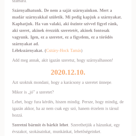
számára.
Szárnyalhatunk. De nem a saját szárnyainkon. Mert a
madár szárnyakkal születik. Mi pedig kapjuk a szárnyakat.
Kaphatjuk. Ha van valaki, aki őszinte szívvel figyel ránk,
aki szeret, akinek érezzük szeretetét, akinek fontosak
vagyunk. Igen, ez a szeretet, ez a
figyelem
, ez a törődés
szárnyakat ad.
Lélekszárnyakat. (
Csitáry-Hock Tamás
)
Add meg annak, akit igazán szeretsz, hogy szárnyalhasson!
2020.12.10.
Azt szoktuk mondani, hogy a karácsony a szeretet ünnepe.
Mikor is „jó” a szeretet?
Lehet, hogy fura kérdés, hiszen mindig. Persze, hogy mindig, de
igazán akkor, ha az nem csak egy szó, hanem érzelem is társul
hozzá.
Szeretni bármit és bárkit lehet
. Szerethetjük a házunkat, egy
évszakot, szokásainkat, munkánkat, lehetőségeinket.