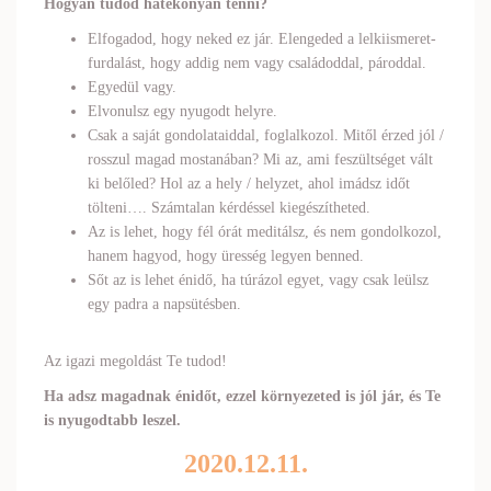
Hogyan tudod hatékonyan tenni?
Elfogadod, hogy neked ez jár. Elengeded a lelkiismeret-
furdalást, hogy addig nem vagy családoddal, pároddal.
Egyedül vagy.
Elvonulsz egy nyugodt helyre.
Csak a saját gondolataiddal, foglalkozol. Mitől érzed jól /
rosszul magad mostanában? Mi az, ami feszültséget vált
ki belőled? Hol az a hely / helyzet, ahol imádsz időt
tölteni…. Számtalan kérdéssel kiegészítheted.
Az is lehet, hogy fél órát meditálsz, és nem gondolkozol,
hanem hagyod, hogy üresség legyen benned.
Sőt az is lehet énidő, ha túrázol egyet, vagy csak leülsz
egy padra a napsütésben.
Az igazi megoldást Te tudod!
Ha adsz magadnak énidőt, ezzel környezeted is jól jár, és Te
is nyugodtabb leszel.
2020.12.11.