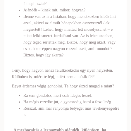
ünnepi asztal?
Ajándék – kinek mit, mikor, hogyan?
Benne van az is a listában, hogy menetközben kibékülni
azzal, akivel az elmúlt hónapokban összevesztél / aki
megsértett? Lehet, hogy miattad lett mosolyszünet – e
miatt lelkiismeret-furdalásod van. Az is lehet azonban,
hogy téged sértettek meg. Biztos, hogy meg akart, vagy
csak akkor éppen nagyon rosszul esett, amit mondott?
Biztos, hogy így akarta?
Tény, hogy nagyon nehéz felülkerekedni egy ilyen helyzeten.
Különben is, miért te lépj, miért nem a másik fél?
Egyet érdemes végig gondolni. Te hogy érzed magad e miatt?
Rá sem gondolsz, mert csak ideges leszel.
Ha mégis eszedbe jut, a gyomrodig hatol a feszültség.
Rosszul, ami már rányomja bélyegét más tevékenységedre
is.
„
A megbocsátás a legnagyobb
ajándék
,
különösen, ha