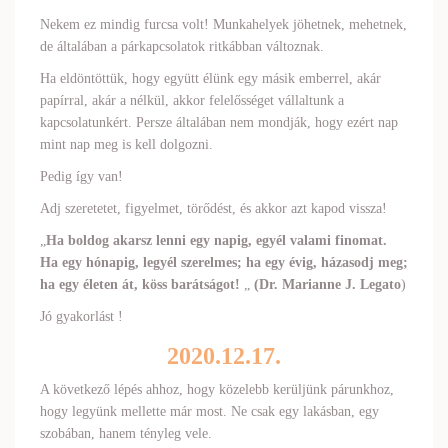
Nekem ez mindig furcsa volt! Munkahelyek jöhetnek, mehetnek,
de általában a párkapcsolatok ritkábban változnak.
Ha eldöntöttük, hogy együtt élünk egy másik emberrel, akár
papírral, akár a nélkül, akkor felelősséget vállaltunk a
kapcsolatunkért. Persze általában nem mondják, hogy ezért nap
mint nap meg is kell dolgozni.
Pedig így van!
Adj szeretetet, figyelmet, törődést, és akkor azt kapod vissza!
„
Ha boldog akarsz lenni egy napig, egyél valami finomat.
Ha egy hónapig, legyél szerelmes; ha egy évig, házasodj meg;
ha egy életen át, köss barátságot!
„
(
Dr. Marianne J. Legato
)
Jó gyakorlást !
2020.12.17.
A következő lépés ahhoz, hogy közelebb kerüljünk párunkhoz,
hogy legyünk mellette már most. Ne csak egy lakásban, egy
szobában, hanem tényleg vele.