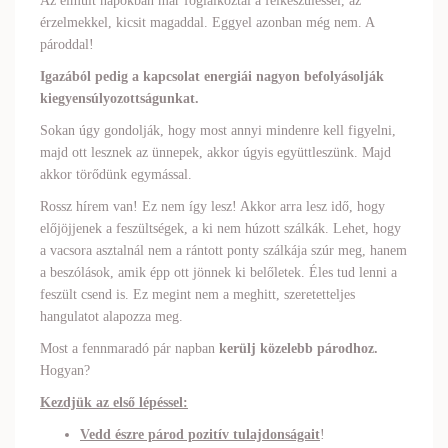
Az elmúlt napokban már foglalkoztál a felkészüléssel, az
érzelmekkel, kicsit magaddal. Eggyel azonban még nem. A
pároddal!
Igazából pedig a kapcsolat energiái nagyon befolyásolják
kiegyensúlyozottságunkat.
Sokan úgy gondolják, hogy most annyi mindenre kell figyelni,
majd ott lesznek az ünnepek, akkor úgyis együttleszünk. Majd
akkor törődünk egymással.
Rossz hírem van! Ez nem így lesz! Akkor arra lesz idő, hogy
előjöjjenek a feszültségek, a ki nem húzott szálkák. Lehet, hogy
a vacsora asztalnál nem a rántott ponty szálkája szúr meg, hanem
a beszólások, amik épp ott jönnek ki belőletek. Éles tud lenni a
feszült csend is. Ez megint nem a meghitt, szeretetteljes
hangulatot alapozza meg.
Most a fennmaradó pár napban
kerülj közelebb párodhoz.
Hogyan?
Kezdjük az első lépéssel:
Vedd észre párod pozitív tulajdonságait
!