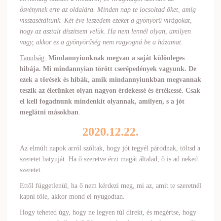
ösvénynek erre az oldalára. Minden nap te locsoltad őket, amíg
visszasétáltunk. Két éve leszedem ezeket a gyönyörű virágokat,
hogy az asztalt díszítsem velük. Ha nem lennél olyan, amilyen
vagy, akkor ez a gyönyörűség nem ragyogná be a házamat.
Tanulság:
Mindannyiunknak megvan a saját különleges
hibája. Mi mindannyian törött cserépedények vagyunk. De
ezek a törések és hibák, amik mindannyiunkban megvannak
teszik az életünket olyan nagyon érdekessé és értékessé. Csak
el kell fogadnunk mindenkit olyannak, amilyen, s a jót
meglátni másokban
.
2020.12.22.
Az elmúlt napok arról szóltak, hogy jót tegyél párodnak, töltsd a
szeretet batyuját. Ha ő szeretve érzi magát általad, ő is ad neked
szeretet.
Ettől függetlenül, ha ő nem kérdezi meg, mi az, amit te szeretnél
kapni tőle, akkor mond el nyugodtan.
Hogy teheted úgy, hogy ne legyen túl direkt, és megértse, hogy