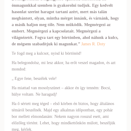
önmagunkkal szemben is gyakorolni tudjuk. Egy kedvelt
hasonlat szerint haragot tartani azért, mert más talán
megbántott, olyan, mintha mérget innánk, és várnánk, hogy
a másik haljon meg tőle. Nem működik. Megmérgezi az
embert. Megmérgezi a kapcsolatait. Megmérgezi a
világnézetét. Fogva tart egy börtönben, ahol nálunk a kulcs,
de mégsem szabadítjuk ki magunkat.”
James R. Doty
Te fogd meg a kulcsot, nyisd ki börtönöd!
Ha belegondolsz, mi lesz akkor, ha erőt veszel magadon, és azt
mondod:
„ Egye fene, beszélek vele!
Ha miattad van mosolyszünet – akkor én így tenném: Bocsi,
hülye voltam. Ne haragudj!
Ha ő sértett meg téged – első körben én biztos, hogy általános
témáról beszélnék. Majd egy alkalmas időpontban, egy pohár
bor mellett elmondanám: Nekem nagyon rosszul esett, ami
előzőleg történt. Lehet, hogy mindkettőnkön múlott, beszéljük
meg, kérlek.