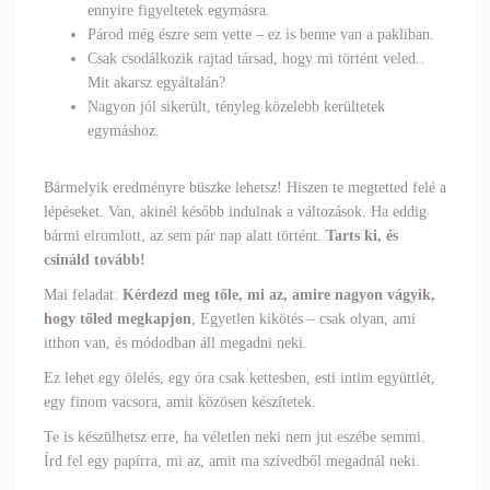
ennyire figyeltetek egymásra.
Párod még észre sem vette – ez is benne van a pakliban.
Csak csodálkozik rajtad társad, hogy mi történt veled..
Mit akarsz egyáltalán?
Nagyon jól sikerült, tényleg közelebb kerültetek
egymáshoz.
Bármelyik eredményre büszke lehetsz! Hiszen te megtetted felé a
lépéseket. Van, akinél később indulnak a változások. Ha eddig
bármi elromlott, az sem pár nap alatt történt.
Tarts ki, és
csináld tovább!
Mai feladat:
Kérdezd meg tőle, mi az, amire nagyon vágyik,
hogy tőled megkapjon
, Egyetlen kikötés – csak olyan, ami
itthon van, és módodban áll megadni neki.
Ez lehet egy ölelés, egy óra csak kettesben, esti intim együttlét,
egy finom vacsora, amit közösen készítetek.
Te is készülhetsz erre, ha véletlen neki nem jut eszébe semmi.
Írd fel egy papírra, mi az, amit ma szívedből megadnál neki.