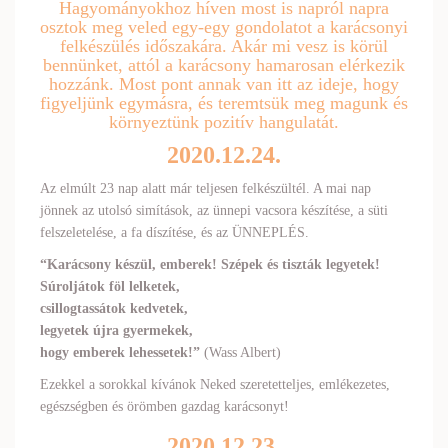
Hagyományokhoz híven most is napról napra
osztok meg veled egy-egy gondolatot a karácsonyi
felkészülés időszakára. Akár mi vesz is körül
bennünket, attól a karácsony hamarosan elérkezik
hozzánk. Most pont annak van itt az ideje, hogy
figyeljünk egymásra, és teremtsük meg magunk és
környeztünk pozitív hangulatát.
2020.12.24.
Az elmúlt 23 nap alatt már teljesen felkészültél. A mai nap
jönnek az utolsó simítások, az ünnepi vacsora készítése, a süti
felszeletelése, a fa díszítése, és az ÜNNEPLÉS.
“Karácsony készül, emberek! Szépek és tiszták legyetek!
Súroljátok föl lelketek,
csillogtassátok kedvetek,
legyetek újra gyermekek,
hogy emberek lehessetek!”
(Wass Albert)
Ezekkel a sorokkal kívánok Neked szeretetteljes, emlékezetes,
egészségben és örömben gazdag karácsonyt!
2020.12.23.