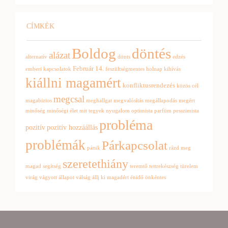
CÍMKÉK
Boldog
döntés
alázat
alternatív
dönts
edzés
Február 14.
emberi kapcsolatok
feszültségmentes
holnap
kihívás
kiállni magamért
konfliktusrendezés
közös cél
megcsal
magabiztos
meghallgat
megvalósítás
megállapodás
megért
minőség
minőségi élet
mit tegyek
nyugalom
optimista
parfüm
pesszimista
probléma
pozitív
pozitív hozzáállás
problémák
Párkapcsolat
pánik
rázd meg
szeretethiány
magad
segítség
teremtő
tettrekészség
türelem
virág
vágyott állapot
válság
állj ki magadért
énidő
önkéntes