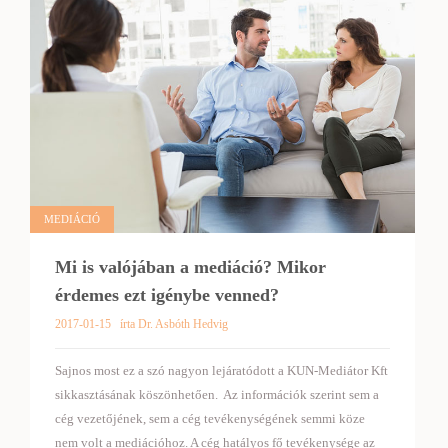
MEDIÁCIÓ
Mi is valójában a mediáció? Mikor
érdemes ezt igénybe venned?
2017-01-15
írta Dr. Asbóth Hedvig
Sajnos most ez a szó nagyon lejáratódott a KUN-Mediátor Kft
sikkasztásának köszönhetően. Az információk szerint sem a
cég vezetőjének, sem a cég tevékenységének semmi köze
nem volt a mediációhoz. A cég hatályos fő tevékenysége az