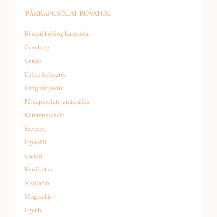
PÁRKAPCSOLAT ROVATOK
Hosszú boldog kapcsolat
Coaching
Ünnep
Üzleti fejlesztés
Hangulatjavító
Párkapcsolati tanácsadás
Kommunikáció
Szeretet
Egyedül
Család
Konfliktus
Mediáció
Megcsalás
Egyéb