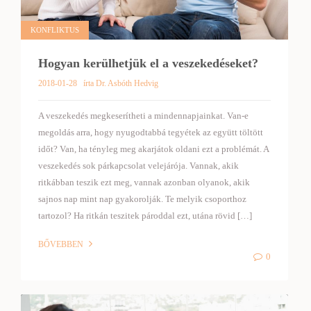
KONFLIKTUS
Hogyan kerülhetjük el a veszekedéseket?
2018-01-28
írta Dr. Asbóth Hedvig
A veszekedés megkeserítheti a mindennapjainkat. Van-e
megoldás arra, hogy nyugodtabbá tegyétek az együtt töltött
időt? Van, ha tényleg meg akarjátok oldani ezt a problémát. A
veszekedés sok párkapcsolat velejárója. Vannak, akik
ritkábban teszik ezt meg, vannak azonban olyanok, akik
sajnos nap mint nap gyakorolják. Te melyik csoporthoz
tartozol? Ha ritkán teszitek pároddal ezt, utána rövid […]
BŐVEBBEN
0