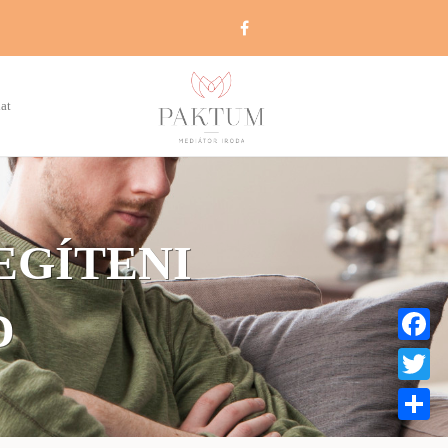
at
EGÍTENI
D
Faceboo
Twitter
Share