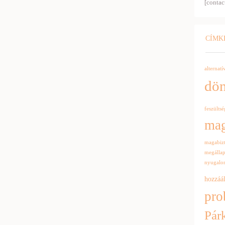
[contac
CÍMK
alternatí
dön
feszülts
ma
magabiz
megálla
nyugal
hozzáál
pro
Pár