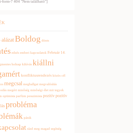
t-form-7 404 "Nem található"]
ÉK
Boldog
alázat
v
dönts
tés
Február 14.
edzés
emberi kapcsolatok
kiállni
égmentes
holnap
kihívás
gamért
konfliktusrendezés
közös cél
megcsal
tos
meghallgat
megvalósítás
podás
megért
minőség
minőségi élet
mit tegyek
pozitív
pozitív
om
optimista
parfüm
pesszimista
probléma
lás
blémák
pánik
kapcsolat
rázd meg magad
segítség