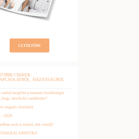
LETÖLTÖM!
TÓBBI CIKKEK
APCSOLATRÓL, HÁZASSÁGRÓL
tudod megélni a mostani feszültséget
, hogy ráterheld családodra?
 és negatív érzelmek
 – 2020
odban nem is tudod, mit csinálj!
TANI KALANDTÚRA