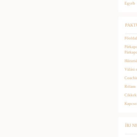
Egyéb
PAKT
Főolda
Párkapc
Párkapc
Házassá
Válási 
Coachi
Rólam
Cikkek
Kapcso
ÍRJ 