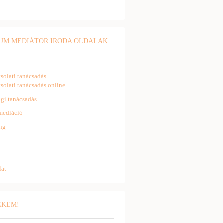
UM MEDIÁTOR IRODA OLDALAK
l
solati tanácsadás
solati tanácsadás online
gi tanácsadás
mediáció
ng
lat
NEKEM!