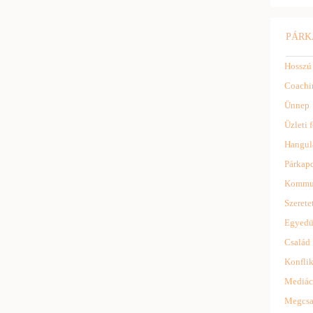
PÁRK
Hosszú
Coachi
Ünnep
Üzleti f
Hangul
Párkapc
Kommu
Szerete
Egyedü
Család
Konflik
Mediác
Megcsa