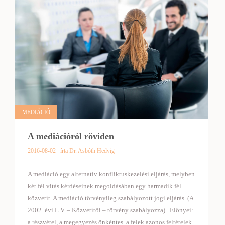
MEDIÁCIÓ
A mediációról röviden
2016-08-02
írta Dr. Asbóth Hedvig
A mediáció egy alternatív konfliktuskezelési eljárás, melyben
két fél vitás kérdéseinek megoldásában egy harmadik fél
közvetít. A mediáció törvényileg szabályozott jogi eljárás. (A
2002. évi L.V. – Közvetítői – törvény szabályozza) Előnyei:
a részvétel, a megegyezés önkéntes. a felek azonos feltételek