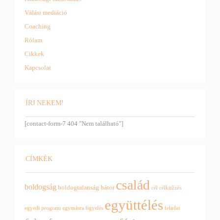
Válási mediáció
Coaching
Rólam
Cikkek
Kapcsolat
ÍRJ NEKEM!
[contact-form-7 404 "Nem található"]
CÍMKÉK
család
boldogság
boldogtalanság
bátor
cél
célkitűzés
együttélés
egyedi program
egymásra figyelés
feladat