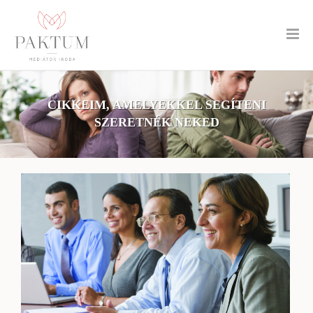
CIKKEIM, AMELYEKKEL SEGÍTENI
SZERETNÉK NEKED