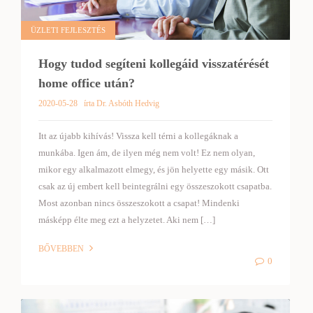
ÜZLETI FEJLESZTÉS
Hogy tudod segíteni kollegáid visszatérését
home office után?
2020-05-28
írta Dr. Asbóth Hedvig
Itt az újabb kihívás! Vissza kell térni a kollegáknak a
munkába. Igen ám, de ilyen még nem volt! Ez nem olyan,
mikor egy alkalmazott elmegy, és jön helyette egy másik. Ott
csak az új embert kell beintegrálni egy összeszokott csapatba.
Most azonban nincs összeszokott a csapat! Mindenki
másképp élte meg ezt a helyzetet. Aki nem […]
BŐVEBBEN
0