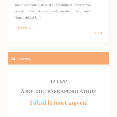
között elmondhatják saját álláspontjukat. a résztvevők
maguk dönthetnek a sorsukról, a mediátor pártatlanul,
függetlenként […]
BŐVEBBEN
0
10 TIPP
A BOLDOG PÁRKAPCSOLATHOZ
Töltsd le most ingyen!