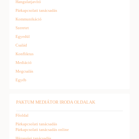
Hangulatjavító
Párkapcsolati tanácsadás
Kommunikáció
Szeretet
Egyedül
Család
Konfliktus
Mediáció
Megcsalás
Egyéb
PAKTUM MEDIÁTOR IRODA OLDALAK
Főoldal
Párkapcsolati tanácsadás
Párkapcsolati tanácsadás online
Házassági tanácsadás