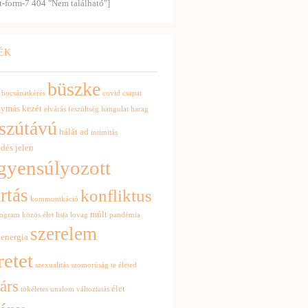
t-form-7 404 "Nem található"]
ÉK
büszke
bocsánatkérés
covid
csapat
gymás kezét
elvárás
feszültség
hangulat
harag
szútávú
hálát ad
intimitás
edés
jelen
gyensúlyozott
artás
konfliktus
kommunikáció
múlt
rogram
közös élet
lista
lovag
pandémia
szerelem
 energia
retet
szexualitás
szomorúság
te életed
társ
élet
tökéletes
unalom
változtatás