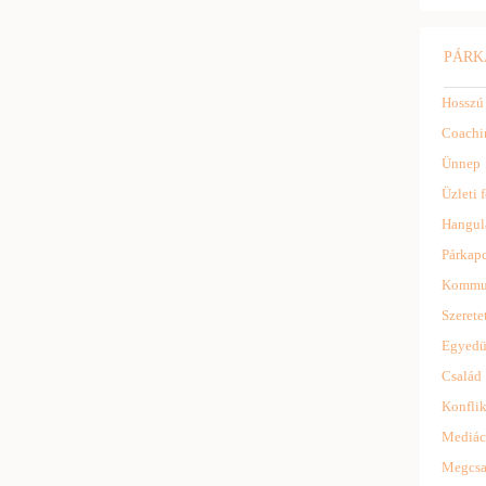
PÁRK
Hosszú
Coachi
Ünnep
Üzleti f
Hangul
Párkapc
Kommu
Szerete
Egyedü
Család
Konflik
Mediác
Megcsa