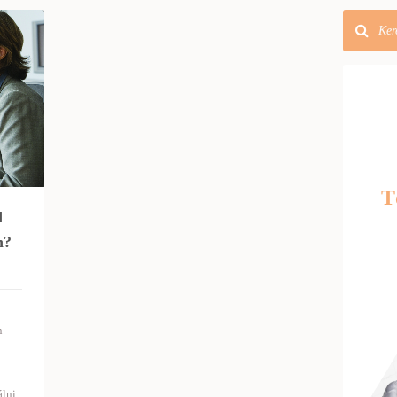
T
d
n?
n
álni