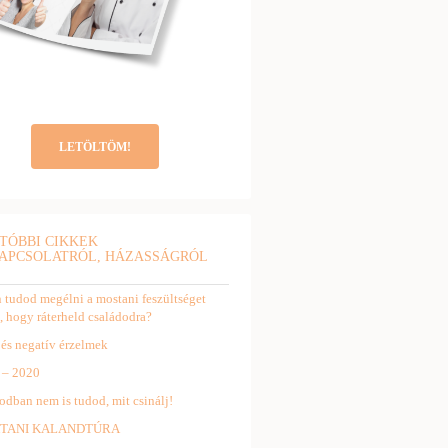
LETÖLTÖM!
TÓBBI CIKKEK
APCSOLATRÓL, HÁZASSÁGRÓL
tudod megélni a mostani feszültséget
, hogy ráterheld családodra?
 és negatív érzelmek
 – 2020
odban nem is tudod, mit csinálj!
TANI KALANDTÚRA