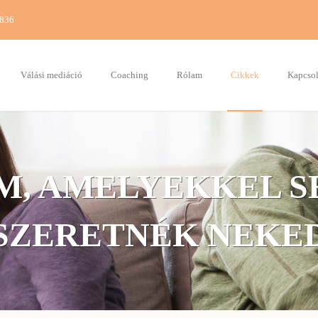
7836
Válási mediáció
Coaching
Rólam
Cikkek
Kapcsol
M, AMELYEKKEL S
SZERETNÉK NEKE