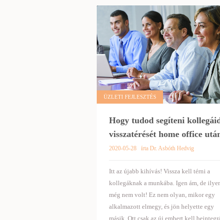
ÜZLETI FEJLESZTÉS
Hogy tudod segíteni kollegái
visszatérését home office utá
2020-05-28
írta Dr. Asbóth Hedvig
Itt az újabb kihívás! Vissza kell térni a
kollegáknak a munkába. Igen ám, de ilye
még nem volt! Ez nem olyan, mikor egy
alkalmazott elmegy, és jön helyette egy
másik. Ott csak az új embert kell beintegr