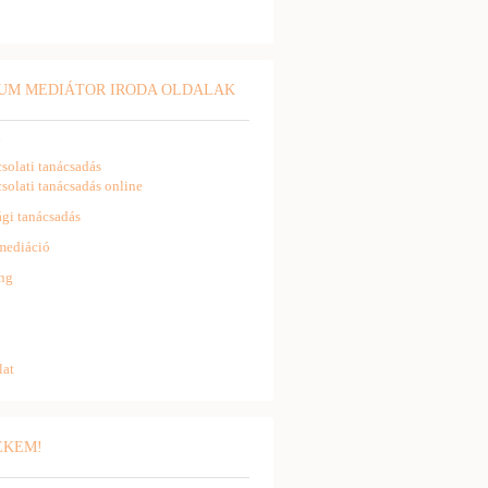
UM MEDIÁTOR IRODA OLDALAK
l
solati tanácsadás
solati tanácsadás online
gi tanácsadás
mediáció
ng
lat
NEKEM!