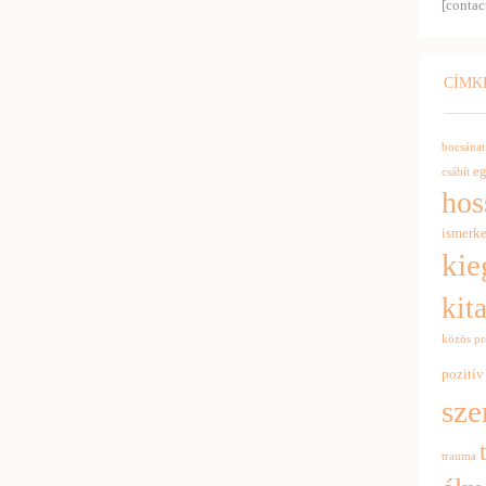
[contac
CÍMK
bocsánat
e
csábít
hos
ismerk
kie
kit
közös p
pozitív
sze
trauma