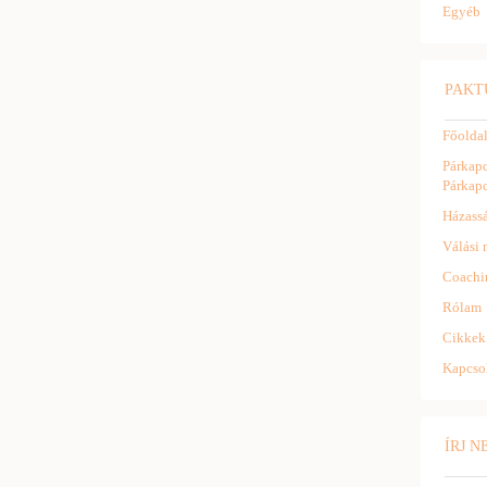
Egyéb
PAKT
Főolda
Párkapc
Párkapc
Házassá
Válási 
Coachi
Rólam
Cikkek
Kapcso
ÍRJ 