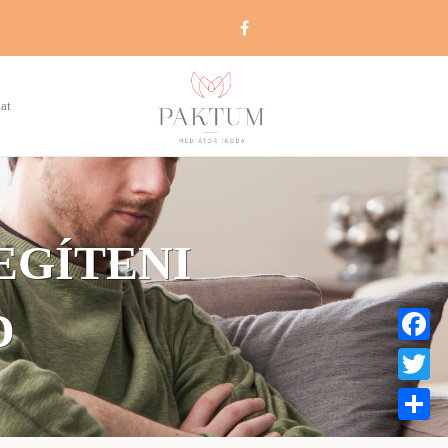
at
EGÍTENI
D
Faceboo
Twitter
Share