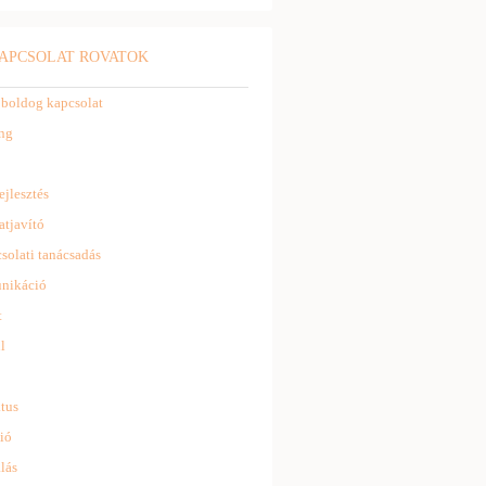
APCSOLAT ROVATOK
 boldog kapcsolat
ng
ejlesztés
atjavító
solati tanácsadás
nikáció
t
l
tus
ió
lás