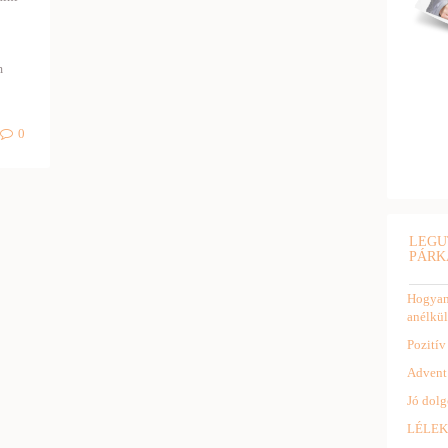
m
0
LEGU
PÁRK
Hogyan 
anélkül
Pozitív
Advent
Jó dolg
LÉLEK