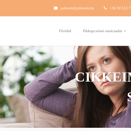
paktum@pmiroda.hu
+36 30 512 
Főoldal
Párkapcsolati tanácsadás
CIKKEI