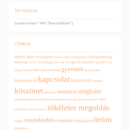
ÍRJ NEKEM!
[contact-form-7 404 "Nem található"]
CÍMKÉK
anyós
após
beszélgetés
boldogtalanság
bizonytalan
boldogtalan
bátorság
coaching
egyedi ajándék
coach
csók
cég
cél
egyedül nem
gyermek
megy
feladat
felkészülés
fáradtság
hagyomány
kapcsolat
karácsony
harmónia
idő
kollega
köszönet
megbánt
mediáció
lelassulás
siker
megváltoztatni
munkafüzet
munkatárs
nyaralás
panasz
poztiív
tökéletes megoldás
tanfolyam
tanács
testvér
öröm
veszekedés
évforduló
önbizalom
túlélés
összezárva