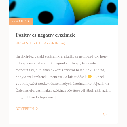
COACHING
Pozitív és negatív érzelmek
2020-12-11
írta Dr. Asbóth Hedvig
Ha rákérdez valaki érzéseinkre, általában azt mondjuk, hogy
jól vagy rosszul érezzük magunkat. Ha egy történetet
mondunk el, általában akkor is ezekről beszélünk. Tudtad,
hogy a szakemberek – nem csak a brit tudósok
– közel
200 kifejezést szedtek össze, melyek érzelmeinket fejezik ki?
Érdemes elolvasni, akár szókincs bővítése céljából, akár azért,
hogy jobban ki fejezhesd […]
BŐVEBBEN
0