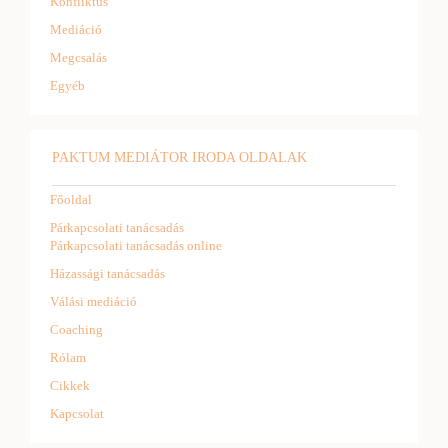
Konfliktus
Mediáció
Megcsalás
Egyéb
PAKTUM MEDIÁTOR IRODA OLDALAK
Főoldal
Párkapcsolati tanácsadás
Párkapcsolati tanácsadás online
Házassági tanácsadás
Válási mediáció
Coaching
Rólam
Cikkek
Kapcsolat