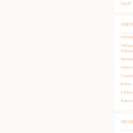
Egyéb
PAKT
Főolda
Párkapc
Párkapc
Házassá
Válási 
Coachi
Rólam
Cikkek
Kapcso
ÍRJ 