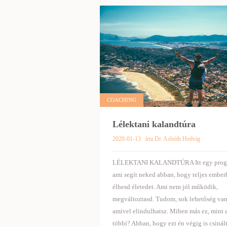
COACHING
Lélektani kalandtúra
2020-01-13
írta Dr. Asbóth Hedvig
LÉLEKTANI KALANDTÚRA Itt egy prog
ami segít neked abban, hogy teljes ember
élhesd életedet. Ami nem jól működik,
megváltoztasd. Tudom, sok lehetőség van
amivel elindulhatsz. Miben más ez, mint 
többi? Abban, hogy ezt én végig is csinál