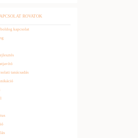
APCSOLAT ROVATOK
 boldog kapcsolat
ng
ejlesztés
atjavító
solati tanácsadás
nikáció
t
l
tus
ió
lás