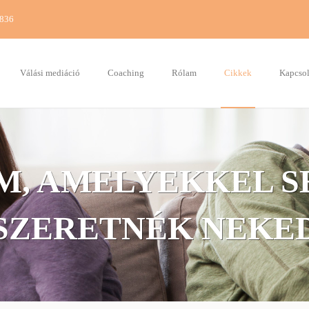
7836
Válási mediáció
Coaching
Rólam
Cikkek
Kapcsol
M, AMELYEKKEL S
SZERETNÉK NEKE