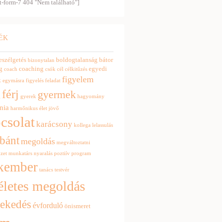
t-form-7 404 "Nem található"]
ÉK
eszélgetés
boldogtalanság
bátor
bizonytalan
g
coaching
egyedi
coach
csók
cél
célkitűzés
figyelem
k
egymásra figyelés
feladat
férj
gyermek
g
gyerek
hagyomány
nia
harmőnikus élet
jövő
csolat
karácsony
kollega
lelassulás
bánt
megoldás
megváltoztatni
zet
munkatárs
nyaralás
poztiív
program
kember
tanács
testvér
életes megoldás
zekedés
évforduló
önismeret