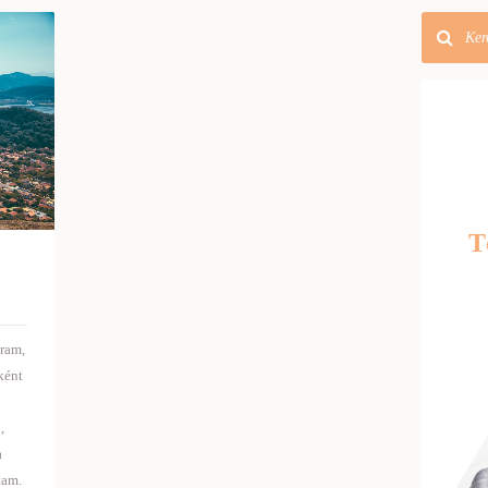
T
ram,
ként
,
a
tam.