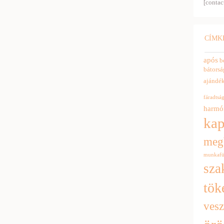
[contac
CÍMK
após
b
bátorsá
ajándé
fáradtsá
harmó
kap
meg
munkafü
sza
tök
ves