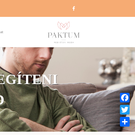
at
EGÍTENI
D
Faceboo
Twitter
Share