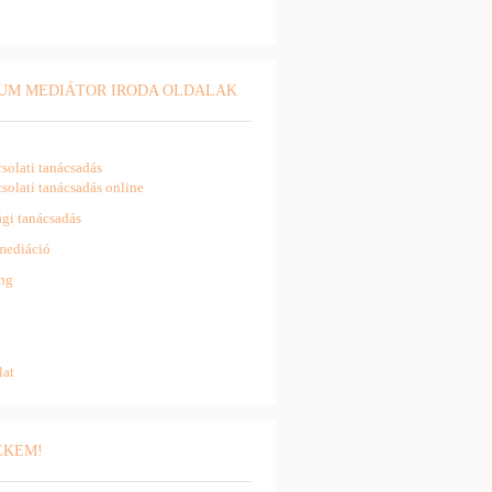
UM MEDIÁTOR IRODA OLDALAK
l
solati tanácsadás
solati tanácsadás online
gi tanácsadás
mediáció
ng
lat
NEKEM!