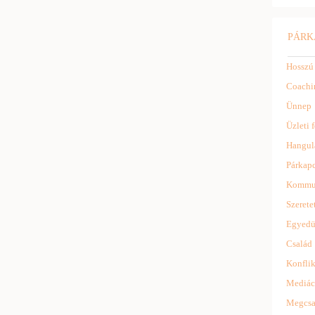
PÁRK
Hosszú
Coachi
Ünnep
Üzleti f
Hangul
Párkapc
Kommu
Szerete
Egyedü
Család
Konflik
Mediác
Megcsa