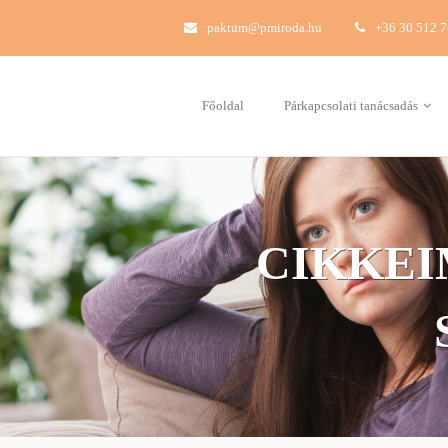
paktum@pmiroda.hu
+36 30 512 
Főoldal
Párkapcsolati tanácsadás
CIKKEI