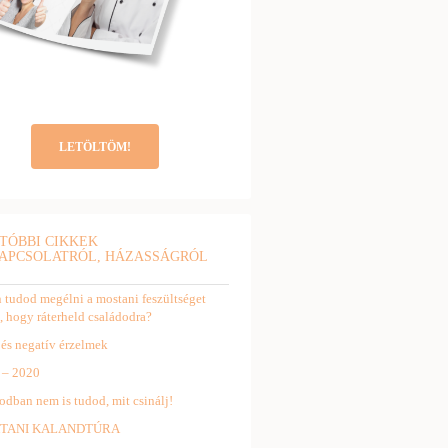
LETÖLTÖM!
TÓBBI CIKKEK
APCSOLATRÓL, HÁZASSÁGRÓL
tudod megélni a mostani feszültséget
, hogy ráterheld családodra?
 és negatív érzelmek
 – 2020
odban nem is tudod, mit csinálj!
TANI KALANDTÚRA