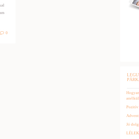
kal
tam
0
LEGU
PÁRK
Hogyan 
anélkül
Pozitív
Advent
Jó dolg
LÉLEK