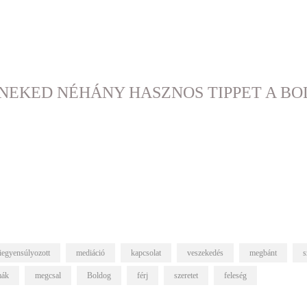
NEKED NÉHÁNY HASZNOS TIPPET A B
iegyensúlyozott
mediáció
kapcsolat
veszekedés
megbánt
s
mák
megcsal
Boldog
férj
szeretet
feleség