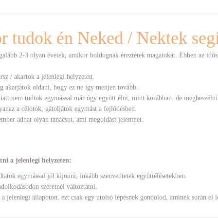
r tudok én Neked / Nektek segí
egalább 2-3 olyan évetek, amikor boldognak éreztétek magatokat. Ebben az idős
sz / akartok a jelenlegi helyzeten.
g akarjátok oldani, hogy ez ne így menjen tovább.
iatt nem tudtok egymással már úgy együtt élni, mint korábban. de megbeszélni 
anaz a célotok, gátoljátok egymást a fejlődésben.
ember adhat olyan tanácsot, ami megoldást jelenthet.
i a jelenlegi helyzeten:
tatok egymással jól kijönni, inkább szenvedtetek együttélésetekben.
dolkodásodon szeretnél változtatni.
 a jelenlegi állapoton, ezt csak egy utolsó lépésnek gondolod, aminek során el 