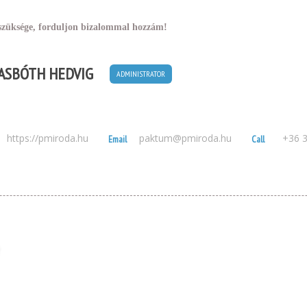
züksége, forduljon bizalommal hozzám!
 ASBÓTH HEDVIG
ADMINISTRATOR
https://pmiroda.hu
paktum@pmiroda.hu
+36 
Email
Call