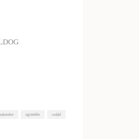
OLDOG
zakember
együttélés
család