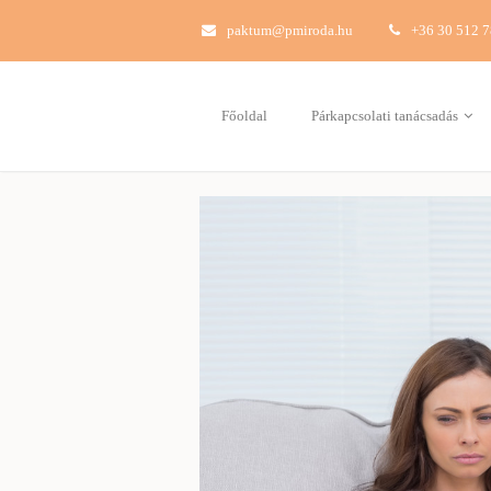
paktum@pmiroda.hu
+36 30 512 
Főoldal
Párkapcsolati tanácsadás