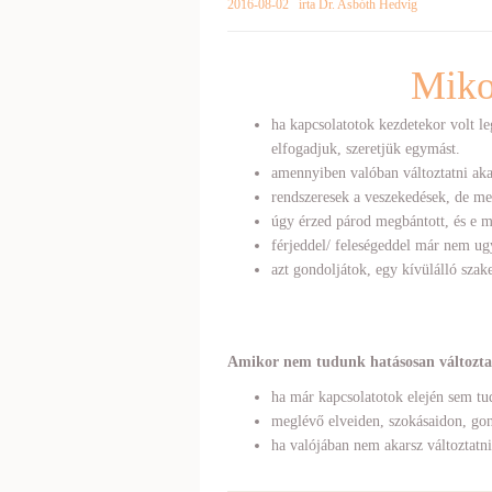
2016-08-02
írta Dr. Asbóth Hedvig
Miko
ha kapcsolatotok kezdetekor volt l
elfogadjuk, szeretjük egymást.
amennyiben valóban változtatni akar
rendszeresek a veszekedések, de me
úgy érzed párod megbántott, és e m
férjeddel/ feleségeddel már nem ugy
azt gondoljátok, egy kívülálló szak
Amikor nem tudunk hatásosan változtatn
ha már kapcsolatotok elején sem tud
meglévő elveiden, szokásaidon, gon
ha valójában nem akarsz változtatni