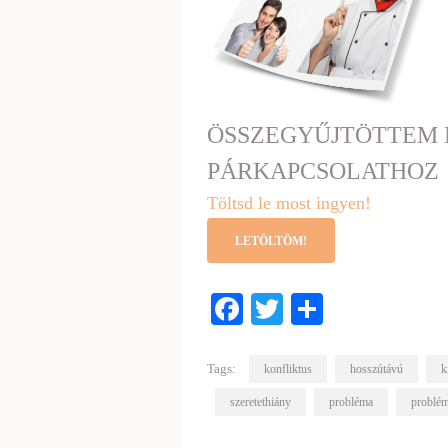
ÖSSZEGYŰJTÖTTEM 
PÁRKAPCSOLATHOZ
Töltsd le most ingyen!
LETÖLTÖM!
Facebook
Twitter
Share
Tags:
konfliktus
hosszútávú
k
szeretethiány
probléma
problé