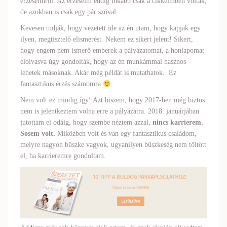
érzéseimről. Az érzéseim eddig inkább csak a cikkeimben voltak,
de azokban is csak egy pár szóval.
Kevesen tudják, hogy vezetett ide az én utam, hogy kapjak egy
ilyen, megtisztelő elismerést. Nekem ez sikert jelent! Sikert,
hogy engem nem ismerő emberek a pályázatomat, a honlapomat
elolvasva úgy gondolták, hogy az én munkámmal hasznos
lehetek másoknak. Akár még példát is mutathatok. Ez
fantasztikus érzés számomra
Nem volt ez mindig így! Azt hiszem, hogy 2017-ben még biztos
nem is jelentkeztem volna erre a pályázatra. 2018. januárjában
jutottam el odáig, hogy szembe néztem azzal,
nincs karrierem.
Sosem volt.
Miközben volt és van egy fantasztikus családom,
melyre nagyon büszke vagyok, ugyanilyen büszkeség nem töltött
el, ha karrieremre gondoltam.