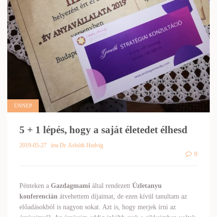
ÜNNEP
5 + 1 lépés, hogy a saját életedet élhesd
2019-05-27
írta Dr. Asbóth Hedvig
0
Pénteken a
Gazdagmami
által rendezett
Üzletanyu
konferencián
átvehettem díjaimat, de ezen kívül tanultam az
előadásokból is nagyon sokat. Azt is, hogy merjek írni az