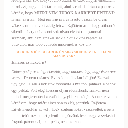
Addigra már sok könyvet elolvastam, és ezek alapján elkezdtem
kiírni azt, hogy miért tartok ott, ahol tartok. Leírtam a papírra a
kérdést, hogy
MIÉRT NEM TUDOK KARRIERT ÉPÍTENI
?
Írtam, és írtam. Még pár nap múlva is jutott eszembe olyan
válasz, ami nem volt addig leírva. Rájöttem arra, hogy otthonról
sikerült a batyumba tenni sok olyan elvárást magammal
szemben, ami nem érdekel senkit. Sőt akiktől kaptam az
útravalót, már több évtizede nincsenek is köztünk.
AKKOR MIÉRT AKAROK ÉN MÉG MINDIG MEGFELELNI
MÁSOKNAK?
Ismerős ez neked is?
Ebben pedig az a legnehezebb, hogy mindezt úgy, hogy észre sem
veszed.
Ez nem tudatos! Ez csak a tudatalattiból jön! Ez csak
úgy gátol! Ezek a korlátok többnyire a múltból jönnek! Mondok
egy példát. Volt elég hosszan olyan időszakunk, amikor nem
tudtuk megteremteni a család anyagi biztonságát. Akkor az volt a
kérdésem, hogy miért nincs sosem elég pénzünk. Rájöttem.
Egyik megoldás az volt, hogy szüleim sokat veszekedtek a pénz
miatt, tehát nekem azt jelenti, ha pénzünk lesz, hogy veszekedni
fogunk párommal, amit pedig nem akartam.