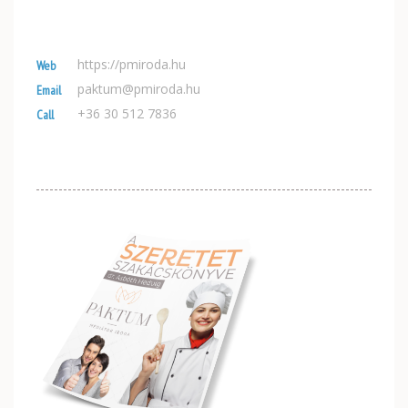
https://pmiroda.hu
Web
paktum@pmiroda.hu
Email
+36 30 512 7836
Call