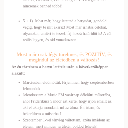
nincsenek benned többé!
5 + 1). Most már, hogy letetted a batyudat, gondold
végig, hogy te mit akarsz! Most már írhatsz célokat,
olyanokat, amiért te teszel. Írj hozzá határidőt is! A cél
reális legyen, és rád vonatkozzon.
Most már csak légy türelmes, és POZITÍV, és
megindul az életedben a változás!
Az én történem a batyu letétele után a következőképpen
alakult:
Márciusban eldöntöttük férjemmel, hogy szeptemberben
felmondok.
Jelentkeztem a Music FM vasárnap délelőtti műsorába,
ahol Friderikusz Sándor azt kérte, hogy írjon emailt az,
aki el akarja mondani, mi az álma. Én írtam, és
bekerültem a műsorba J
Szeptember 1-vel tényleg váltottam, azóta imádom az
életem, mert minden területén boldog lehetek!