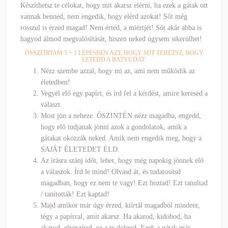
Készíthetsz te célokat, hogy mit akarsz elérni, ha ezek a gátak ott
vannak benned, nem engedik, hogy elérd azokat! Sőt még
rosszul is érzed magad! Nem érted, a miértjét! Sőt akár abba is
hagyod álmod megvalósítását, hiszen neked úgysem sikerülhet!
ÖSSZEÍRTAM 5 + 1 LÉPÉSBEN AZT, HOGY MIT TEHETSZ, HOGY
LETEDD A BATYUDAT:
Nézz szembe azzal, hogy mi az, ami nem működik az
életedben!
Vegyél elő egy papírt, és írd fel a kérdést, amire keresed a
választ.
Most jön a neheze. ŐSZINTÉN nézz magadba, engedd,
hogy elő tudjanak jönni azok a gondolatok, amik a
gátakat okozzák neked. Amik nem engedik meg, hogy a
SAJÁT ÉLETEDET ÉLD.
Az írásra szánj időt, lehet, hogy még napokig jönnek elő
a válaszok. Írd le mind! Olvasd át, és tudatosítsd
magadban, hogy ez nem te vagy! Ezt hoztad! Ezt tanultad
/ tanították! Ezt kaptad!
Majd amikor már úgy érzed, kiírtál magadból mindent,
tégy a papírral, amit akarsz. Ha akarod, kidobod, ha
akarod, elveszíted, ez a te dolgod. Ezek a gátak már