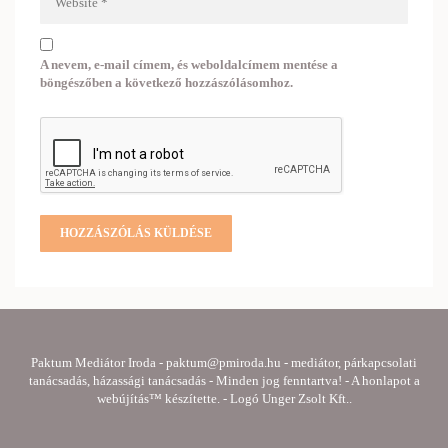
A nevem, e-mail címem, és weboldalcímem mentése a
böngészőben a következő hozzászólásomhoz.
Paktum Mediátor Iroda -
paktum@pmiroda.hu
- mediátor, párkapcsolati
tanácsadás, házassági tanácsadás - Minden jog fenntartva! - A honlapot a
webújítás™
készítette. - Logó
Unger Zsolt Kft.
.