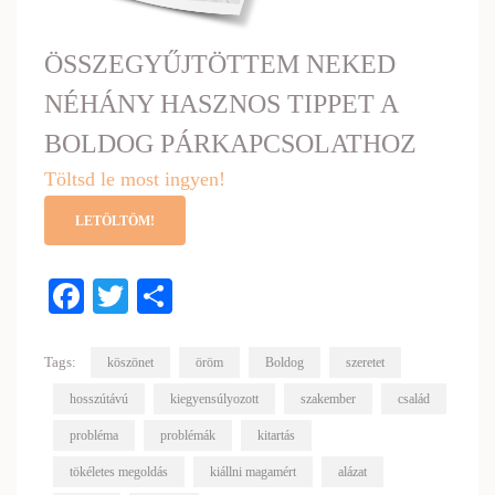
ÖSSZEGYŰJTÖTTEM NEKED
NÉHÁNY HASZNOS TIPPET A
BOLDOG PÁRKAPCSOLATHOZ
Töltsd le most ingyen!
LETÖLTÖM!
Facebook
Twitter
Share
Tags:
köszönet
öröm
Boldog
szeretet
hosszútávú
kiegyensúlyozott
szakember
család
probléma
problémák
kitartás
tökéletes megoldás
kiállni magamért
alázat