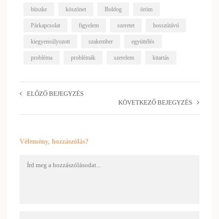
büszke
köszönet
Boldog
öröm
Párkapcsolat
figyelem
szeretet
hosszútávú
kiegyensúlyozott
szakember
együttélés
probléma
problémák
szerelem
kitartás
ELŐZŐ BEJEGYZÉS
KÖVETKEZŐ BEJEGYZÉS
Vélemény, hozzászólás?