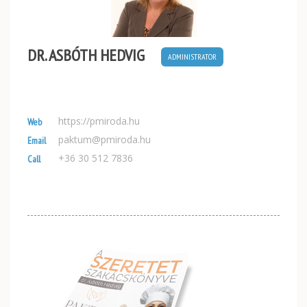
DR. ASBÓTH HEDVIG
ADMINISTRATOR
https://pmiroda.hu
Web
paktum@pmiroda.hu
Email
+36 30 512 7836
Call