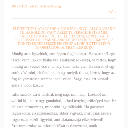
2019-03-21
írta Dr. Asbóth Hedvig
0
ÉLETEDET TE HATÁROZOD MEG! NEM A KÍVÜLÁLLÓK, CSAKIS
TE. HA BOLDOG VAGY, AZÉRT TE VEREGETHETED MEG
VÁLLADAT. IGEN, JÓL TETTED! HA NEM, AZ PEDIG A TE
FELELŐSSÉGED! EZ MIND-MIND DÖNTÉSEID EREDMÉNYE! A
DÖNTÉSEDHEZ PERSZE FIGYELSZ A KÖRÜLÖTTED LÉVŐ
INFORMÁCIÓKRA. MELYIKEKRE IS?
Mindig arra figyelünk, ami éppen foglalkoztat. Ha szeretnél egy
táskát venni, akkor hiába van kirakatok sokasága, te biztos, hogy
mindig azt veszed észre, amelyikben táska van. Ha szeretnél egy
autót vásárolni, eldöntötted, hogy melyik típust, biztos, hogy az
fog folyamatosan szembe jönni veled. Vagy, csak azt veszed
észre a többi közül?
Információk ezrei találnak meg nap, mint nap. Ezekből azt
szűröd ki, amire úgy gondolod, neked tényleg szükséged van. Ez
teljesen természetes, mindenki így működik. Ha göcsösen
ragaszkodsz elképzelésedhez, akkor vigyázz, mert csak azokra
fogsz ezek közül figyelni, ami alátámasztja elképzelésed!
Érdemes azokat az információkat is észrevenni, amik