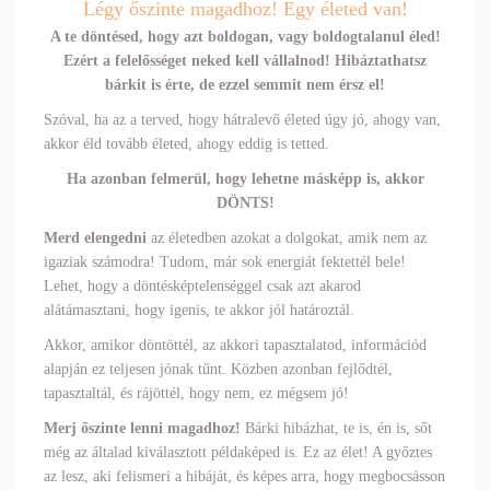
Légy őszinte magadhoz! Egy életed van!
A te döntésed, hogy azt boldogan, vagy boldogtalanul éled!
Ezért a felelősséget neked kell vállalnod! Hibáztathatsz
bárkit is érte, de ezzel semmit nem érsz el!
Szóval, ha az a terved, hogy hátralevő életed úgy jó, ahogy van,
akkor éld tovább életed, ahogy eddig is tetted.
Ha azonban felmerül, hogy lehetne másképp is, akkor
DÖNTS!
Merd elengedni
az életedben azokat a dolgokat, amik nem az
igaziak számodra! Tudom, már sok energiát fektettél bele!
Lehet, hogy a döntésképtelenséggel csak azt akarod
alátámasztani, hogy igenis, te akkor jól határoztál.
Akkor, amikor döntöttél, az akkori tapasztalatod, információd
alapján ez teljesen jónak tűnt. Közben azonban fejlődtél,
tapasztaltál, és rájöttél, hogy nem, ez mégsem jó!
Merj őszinte lenni magadhoz!
Bárki hibázhat, te is, én is, sőt
még az általad kiválasztott példaképed is. Ez az élet! A győztes
az lesz, aki felismeri a hibáját, és képes arra, hogy megbocsásson