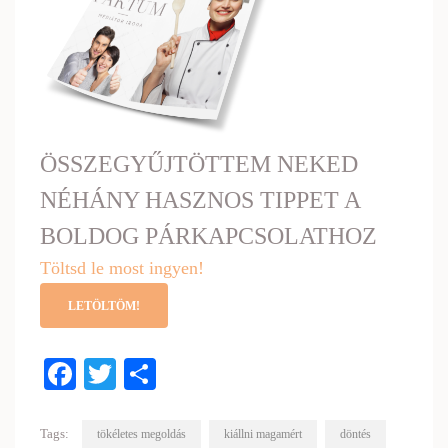
ÖSSZEGYŰJTÖTTEM NEKED
NÉHÁNY HASZNOS TIPPET A
BOLDOG PÁRKAPCSOLATHOZ
Töltsd le most ingyen!
LETÖLTÖM!
Facebook
Twitter
Share
Tags:
tökéletes megoldás
kiállni magamért
döntés