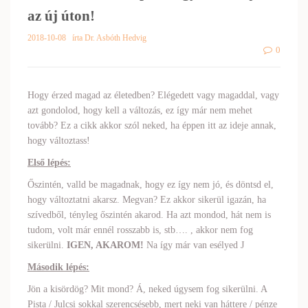
az új úton!
2018-10-08
írta Dr. Asbóth Hedvig
0
Hogy érzed magad az életedben? Elégedett vagy magaddal, vagy
azt gondolod, hogy kell a változás, ez így már nem mehet
tovább? Ez a cikk akkor szól neked, ha éppen itt az ideje annak,
hogy változtass!
Első lépés:
Őszintén, valld be magadnak, hogy ez így nem jó, és döntsd el,
hogy változtatni akarsz. Megvan? Ez akkor sikerül igazán, ha
szívedből, tényleg őszintén akarod. Ha azt mondod, hát nem is
tudom, volt már ennél rosszabb is, stb…. , akkor nem fog
sikerülni.
IGEN, AKAROM!
Na így már van esélyed J
Második lépés:
Jön a kisördög? Mit mond? Á, neked úgysem fog sikerülni. A
Pista / Julcsi sokkal szerencsésebb, mert neki van háttere / pénze