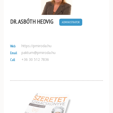
DR. ASBÓTH HEDVIG
ADMINISTRATOR
https://pmiroda.hu
Web
paktum@pmiroda.hu
Email
+36 30 512 7836
Call