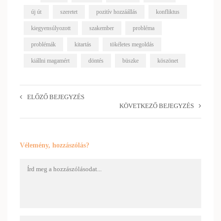
új út
szeretet
pozitív hozzáállás
konfliktus
kiegyensúlyozott
szakember
probléma
problémák
kitartás
tökéletes megoldás
kiállni magamért
döntés
büszke
köszönet
ELŐZŐ BEJEGYZÉS
KÖVETKEZŐ BEJEGYZÉS
Vélemény, hozzászólás?