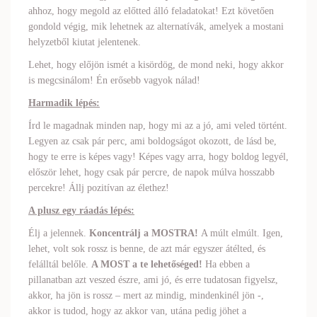
ahhoz, hogy megold az előtted álló feladatokat! Ezt követően
gondold végig, mik lehetnek az alternatívák, amelyek a mostani
helyzetből kiutat jelentenek.
Lehet, hogy előjön ismét a kisördög, de mond neki, hogy akkor
is megcsinálom! Én erősebb vagyok nálad!
Harmadik lépés:
Írd le magadnak minden nap, hogy mi az a jó, ami veled történt.
Legyen az csak pár perc, ami boldogságot okozott, de lásd be,
hogy te erre is képes vagy! Képes vagy arra, hogy boldog legyél,
először lehet, hogy csak pár percre, de napok múlva hosszabb
percekre! Állj pozitívan az élethez!
A plusz egy ráadás lépés:
Élj a jelennek.
Koncentrálj a MOSTRA!
A múlt elmúlt. Igen,
lehet, volt sok rossz is benne, de azt már egyszer átélted, és
felálltál belőle.
A MOST a te lehetőséged!
Ha ebben a
pillanatban azt veszed észre, ami jó, és erre tudatosan figyelsz,
akkor, ha jön is rossz – mert az mindig, mindenkinél jön -,
akkor is tudod, hogy az akkor van, utána pedig jöhet a