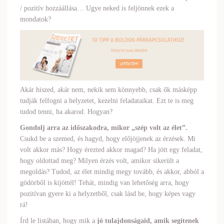
/ pozitív hozzáállása… Ugye neked is feljönnek ezek a
mondatok?
Akár hiszed, akár nem, nekik sem könnyebb, csak ők másképp
tudják felfogni a helyzetet, kezelni feladataikat. Ezt te is meg
tudod tenni, ha akarod. Hogyan?
Gondolj arra az időszakodra, mikor „szép volt az élet”.
Csukd be a szemed, és hagyd, hogy előjöjjenek az érzések. Mi
volt akkor más? Hogy érezted akkor magad? Ha jött egy feladat,
hogy oldottad meg? Milyen érzés volt, amikor sikerült a
megoldás? Tudod, az élet mindig megy tovább, és akkor, abból a
gödörből is kijöttél! Tehát, mindig van lehetőség arra, hogy
pozitívan gyere ki a helyzetből, csak lásd be, hogy képes vagy
rá!
Írd le listában, hogy mik a
jó tulajdonságaid, amik segítenek