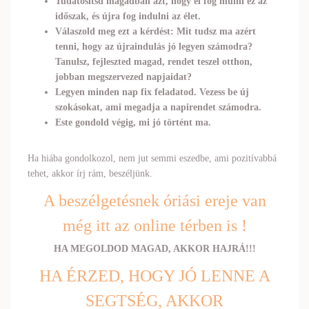
Tudatosítsd magadban azt, hogy el fog múlni ez az
időszak, és újra fog indulni az élet.
Válaszold meg ezt a kérdést: Mit tudsz ma azért
tenni, hogy az újraindulás jó legyen számodra?
Tanulsz, fejleszted magad, rendet teszel otthon,
jobban megszervezed napjaidat?
Legyen minden nap fix feladatod. Vezess be új
szokásokat, ami megadja a napirendet számodra.
Este gondold végig, mi jó történt ma.
Ha hiába gondolkozol, nem jut semmi eszedbe, ami pozitívabbá
tehet, akkor írj rám, beszéljünk.
A beszélgetésnek óriási ereje van
még itt az online térben is !
HA MEGOLDOD MAGAD, AKKOR HAJRÁ!!!
HA ÉRZED, HOGY JÓ LENNE A
SEGTSÉG, AKKOR