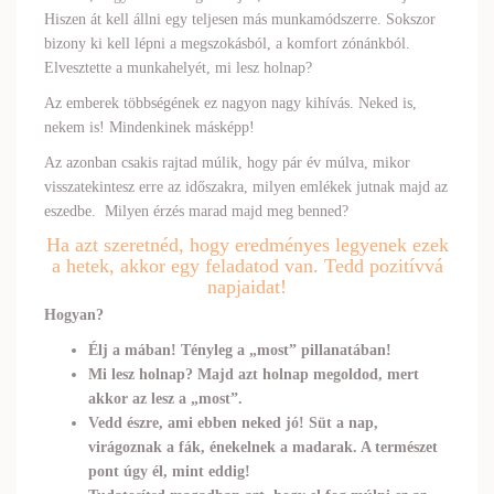
Hiszen át kell állni egy teljesen más munkamódszerre. Sokszor
bizony ki kell lépni a megszokásból, a komfort zónánkból.
Elvesztette a munkahelyét, mi lesz holnap?
Az emberek többségének ez nagyon nagy kihívás. Neked is,
nekem is! Mindenkinek másképp!
Az azonban csakis rajtad múlik, hogy pár év múlva, mikor
visszatekintesz erre az időszakra, milyen emlékek jutnak majd az
eszedbe. Milyen érzés marad majd meg benned?
Ha azt szeretnéd, hogy eredményes legyenek ezek
a hetek, akkor egy feladatod van. Tedd pozitívvá
napjaidat!
Hogyan?
Élj a mában! Tényleg a „most” pillanatában!
Mi lesz holnap? Majd azt holnap megoldod, mert
akkor az lesz a „most”.
Vedd észre, ami ebben neked jó! Süt a nap,
virágoznak a fák, énekelnek a madarak. A természet
pont úgy él, mint eddig!