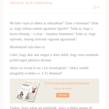
2020-04-09
írta Dr. Asbóth Hedvig
0
Mi lehet vajon jó ebben az időszakban? Talán a lelassulás? Talán
az, hogy jobban tudunk egymásra figyelni? Talán az, hogy a
közös ellenség – a vírus – összehoz bennünket? Talán az, hogy
rájövünk, tényleg fontosak vagyunk egymásnak?
Mindenkinél más lehet ez.
Lehet, hogy akár már eleged is lehet abból, hogy most mindenki
próbál téged jókedvre deríteni.
Akkor ne olvasd el ezt a kis összefoglalót ! Akkor inkább
mérgelődj továbbra is. A Te döntésed!
Tudom, hogy sokan azt gondolják, nincs is ebben semmi jó!