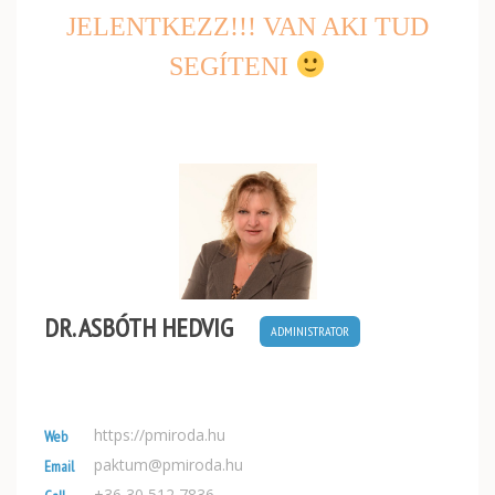
JELENTKEZZ!!! VAN AKI TUD
SEGÍTENI
DR. ASBÓTH HEDVIG
ADMINISTRATOR
https://pmiroda.hu
Web
paktum@pmiroda.hu
Email
+36 30 512 7836