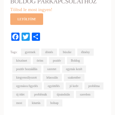
BOLDOG PÁRKAPCSOLATHOZ
Töltsd le most ingyen!
LETÖLTÖM!
Facebook
Twitter
Share
Tags:
gyermek
döntés
büszke
élmény
köszönet
öröm
pozitív
Boldog
pozitív hozzáállás
szeretet
egymás kezét
kiegyensúlyozott
lelassulás
szakember
egymásra figyelés
együttélés
jó kedv
probléma
új ötlet
problémák
újraindulás
szerelem
most
kitartás
holnap